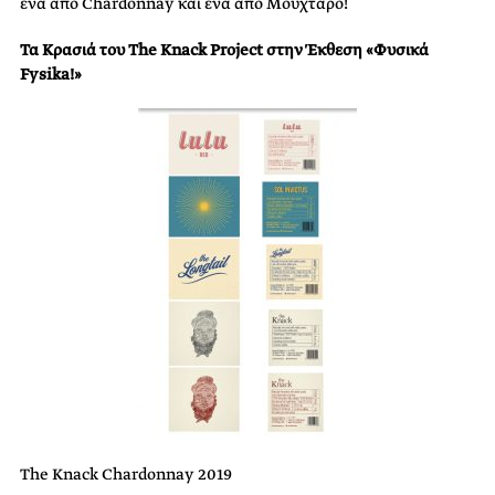
ένα από Chardonnay και ένα από Μούχταρο!
Τα Kρασιά του The Knack Project στην Έκθεση «Φυσικά
Fysika!»
The Knack Chardonnay 2019