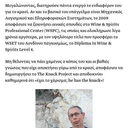
Μεγαλώνοντας, διατηρούσε πάντα ενεργό το ενδιαφέρον του
για το κρασί. Αν και το βασικό του επάγγελμα είναι Μηχανικός
Λογισμικού και Πληροφοριακών Συστημάτων, το 2009
αποφάσισε να ξεκινήσει οινικές σπουδές στο Wine & Spirits
Professional Center (WSPC), τις οποίες και ολοκλήρωσε λίγα
χρόνια αργότερα, με τον υψηλότερο τίτλο που προσφέρει το
WSET του Λονδίνου παγκοσμίως, το Diploma in Wine &
Spirits Level 4.
Μη θέλοντας να πάει χαμένος ο κόπος του και οι βαθιές
γνώσεις που είχε αποκτήσει γύρω από το κρασί, αποφάσισε να
δημιουργήσει το The Knack Project και αποδεικνύει
καθημερινά ότι «έχει το χάρισμα; he has the knack»!