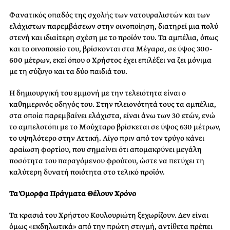
Φανατικός οπαδός της σχολής των νατουραλιστών και των
ελάχιστων παρεμβάσεων στην οινοποίηση, διατηρεί μια πολύ
στενή και ιδιαίτερη σχέση με το προϊόν του. Τα αμπέλια, όπως
και το οινοποιείο του, βρίσκονται στα Μέγαρα, σε ύψος 300-
600 μέτρων, εκεί όπου ο Χρήστος έχει επιλέξει να ζει μόνιμα
με τη σύζυγο και τα δύο παιδιά του.
Η δημιουργική του εμμονή με την τελειότητα είναι ο
καθημερινός οδηγός του. Στην πλειονότητά τους τα αμπέλια,
στα οποία παρεμβαίνει ελάχιστα, είναι άνω των 30 ετών, ενώ
το αμπελοτόπι με το Μούχταρο βρίσκεται σε ύψος 630 μέτρων,
το υψηλότερο στην Αττική. Λίγο πριν από τον τρύγο κάνει
αραίωση φορτίου, που σημαίνει ότι απομακρύνει μεγάλη
ποσότητα του παραγόμενου φρούτου, ώστε να πετύχει τη
καλύτερη δυνατή ποιότητα στο τελικό προϊόν.
Τα Όμορφα Πράγματα Θέλουν Χρόνο
Τα κρασιά του Χρήστου Κουλουριώτη ξεχωρίζουν. Δεν είναι
όμως «εκδηλωτικά» από την πρώτη στιγμή, αντίθετα πρέπει