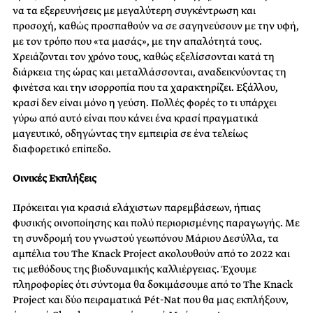
να τα εξερευνήσεις με μεγαλύτερη συγκέντρωση και
προσοχή, καθώς προσπαθούν να σε σαγηνεύσουν με την υφή,
με τον τρόπο που «τα μασάς», με την απαλότητά τους.
Χρειάζονται τον χρόνο τους, καθώς εξελίσσονται κατά τη
διάρκεια της ώρας και μεταλλάσσονται, αναδεικνύοντας τη
φινέτσα και την ισορροπία που τα χαρακτηρίζει. Εξάλλου,
κρασί δεν είναι μόνο η γεύση. Πολλές φορές το τι υπάρχει
γύρω από αυτό είναι που κάνει ένα κρασί πραγματικά
μαγευτικό, οδηγώντας την εμπειρία σε ένα τελείως
διαφορετικό επίπεδο.
Οινικές Εκπλήξεις
Πρόκειται για κρασιά ελάχιστων παρεμβάσεων, ήπιας
φυσικής οινοποίησης και πολύ περιορισμένης παραγωγής. Με
τη συνδρομή του γνωστού γεωπόνου Μάριου Δεσύλλα, τα
αμπέλια του The Knack Project ακολουθούν από το 2022 και
τις μεθόδους της βιοδυναμικής καλλιέργειας. Έχουμε
πληροφορίες ότι σύντομα θα δοκιμάσουμε από το The Knack
Project και δύο πειραματικά Pét-Nat που θα μας εκπλήξουν,