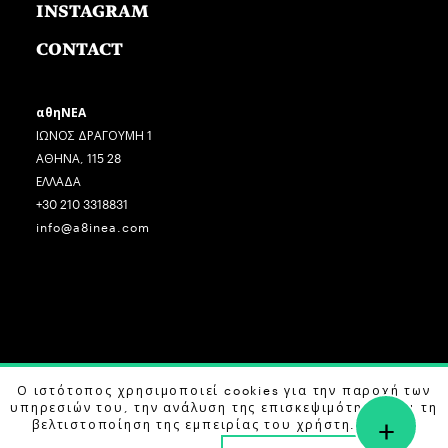
INSTAGRAM
CONTACT
αθηΝΕΑ
ΙΩΝΟΣ ΔΡΑΓΟΥΜΗ 1
ΑΘΗΝΑ, 115 28
ΕΛΛΑΔΑ
+30 210 3318831
info@a8inea.com
COPYRIGHT © 2026 αθηΝΕΑ, ALL RIGHTS RESERVED.
Ο ιστότοπος χρησιμοποιεί cookies για την παροχή των
υπηρεσιών του, την ανάλυση της επισκεψιμότητας και τη
+
DESIGN BY
G DESIGN STUDIO
. DEVELOPED BY
B LABS
.
βελτιστοποίηση της εμπειρίας του χρήστη. Μάθετε