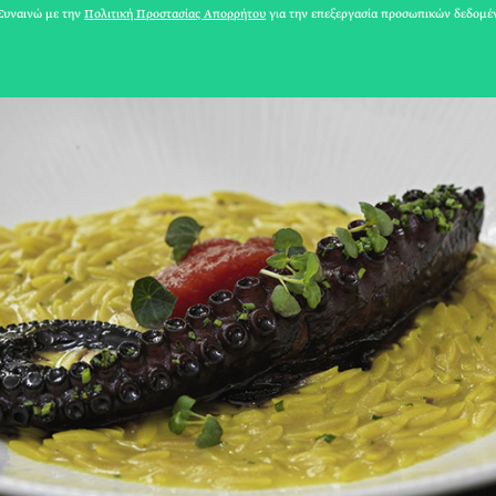
υναινώ με την
Πολιτική Προστασίας Απορρήτου
για την επεξεργασία προσωπικών δεδομέ