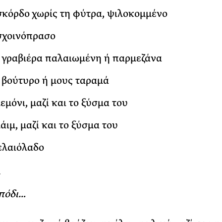
 σκόρδο χωρίς τη φύτρα, ψιλοκομμένο
 σχοινόπρασο
. γραβιέρα παλαιωμένη ή παρμεζάνα
. βούτυρο ή μους ταραμά
λεμόνι, μαζί και το ξύσμα του
λάιμ, μαζί και το ξύσμα του
 ελαιόλαδο
:
απόδι…