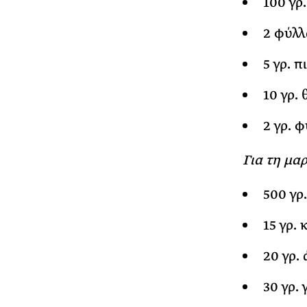
100 γρ
2 φύλλ
5 γρ. π
10 γρ.
2 γρ. 
Για τη μα
500 γρ
15 γρ.
20 γρ.
30 γρ.