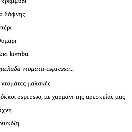
. κρεμμύδι
α δάφνης
ιπέρι
 θυμάρι
φύκι kombu
ρμελάδα ντομάτα-espresso…
. ντομάτες μαλακές
 κόκκοι espresso, με χαρμάνι της αρεσκείας μας
 άχνη
 γλυκόζη