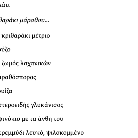
λάτι
ιθαράκι μάραθου…
. κριθαράκι μέτριο
ούζο
. ζωμός λαχανικών
μαραθόσπορος
ουίζα
αστεροειδής γλυκάνισος
 φινόκιο με τα άνθη του
 κρεμμύδι λευκό, ψιλοκομμένο