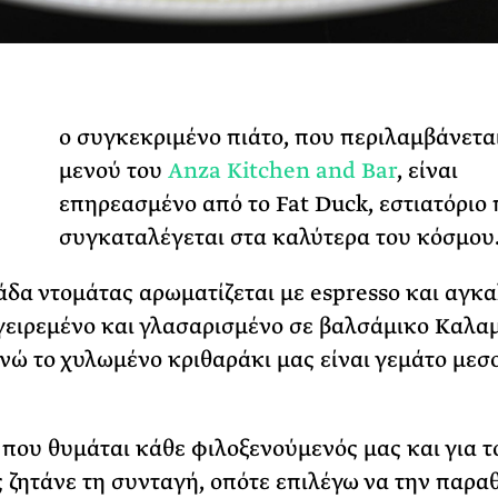
31 ΙΟΥΛΙΟΥ 2026
Το Καλοκαίρι πο
Φωτογραφίζεται
Ακόμη Αρχίσει
Τ
ο συγκεκριμένο πιάτο, που περιλαμβάνετα
ΡΙΑ ΣΠΥΡΟΥ
μενού του
Anza Kitchen and Bar
, είναι
επηρεασμένο από το Fat Duck, εστιατόριο
συγκαταλέγεται στα καλύτερα του κόσμου
δα ντομάτας αρωματίζεται με espresso και αγκα
γειρεμένο και γλασαρισμένο σε βαλσάμικο Καλα
ενώ το χυλωμένο κριθαράκι μας είναι γεμάτο μεσ
 που θυμάται κάθε φιλοξενούμενός μας και για τ
 ζητάνε τη συνταγή, οπότε επιλέγω να την παρα