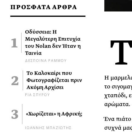
ΠΡΟΣΦΑΤΑ ΑΡΘΡΑ
Οδύσσεια: Η
Μεγαλύτερη Επιτυχία
του Nolan δεν Ήταν η
Ταινία
ΔΕΣΠΟΙΝΑ ΡΑΜΜΟΥ
Το Καλοκαίρι που
Η μαρμελά
Φωτογραφίζεται πριν
το σιγομα
Ακόμη Αρχίσει
ΡΙΑ ΣΠΥΡΟΥ
χταπόδι, 
αρώματα.
«Χωρίζεται» η Αφρική;
Ένα πιάτο
συχνά μας
ΙΩΑΝΝΗΣ ΜΠΑΖΙΩΤΗΣ