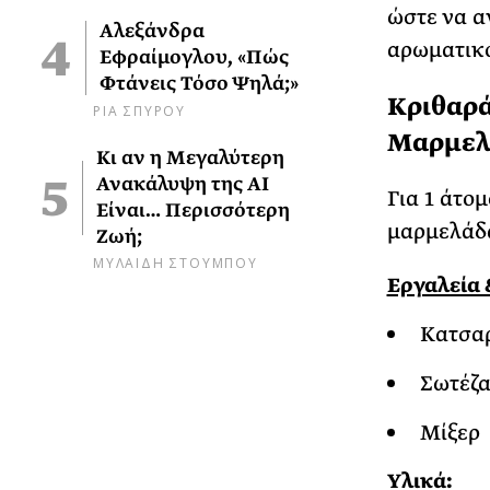
ώστε να α
Αλεξάνδρα
αρωματικό
Εφραίμογλου, «Πώς
Φτάνεις Τόσο Ψηλά;»
Κριθαρά
ΡΙΑ ΣΠΥΡΟΥ
Μαρμελ
Κι αν η Μεγαλύτερη
Ανακάλυψη της AI
Για 1 άτομ
Είναι… Περισσότερη
μαρμελάδα
Ζωή;
ΜΥΛΑΙΔΗ ΣΤΟΥΜΠΟΥ
Εργαλεία 
Κατσα
Σωτέζ
Μίξερ
Υλικά: