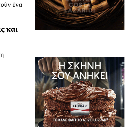
τούν ένα
ς και
τη