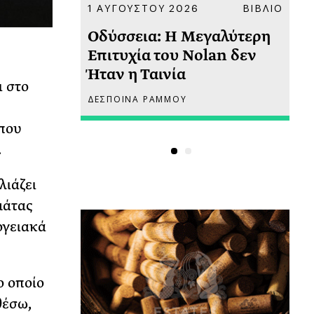
ΚΟΙΝΩΝΙΑ
1 ΑΥΓΟΥΣΤΟΥ 2026
ΒΙΒΛΙΟ
31
υ
Οδύσσεια: Η Μεγαλύτερη
Το
 πριν
Επιτυχία του Nolan δεν
Φω
Ήταν η Ταινία
Ακ
ι στο
ΔΕΣΠΟΙΝΑ ΡΑΜΜΟΥ
ΡΙ
 που
.
λιάζει
μάτας
ογειακά
ο οποίο
θέσω,