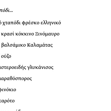
απόδι…
λό χταπόδι φρέσκο ελληνικό
. κρασί κόκκινο Ξινόμαυρο
. βαλσάμικο Καλαμάτας
 ούζο
 αστεροειδής γλυκάνισος
 μαραθόσπορος
φινόκιο
 καρότο