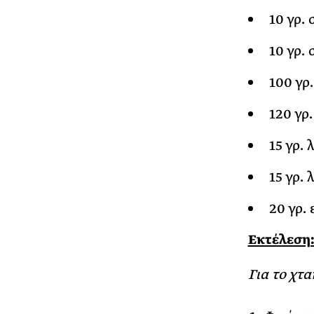
10 γρ.
10 γρ.
100 γρ
120 γρ
15 γρ. 
15 γρ. 
20 γρ.
Εκτέλεση
Για το χτ