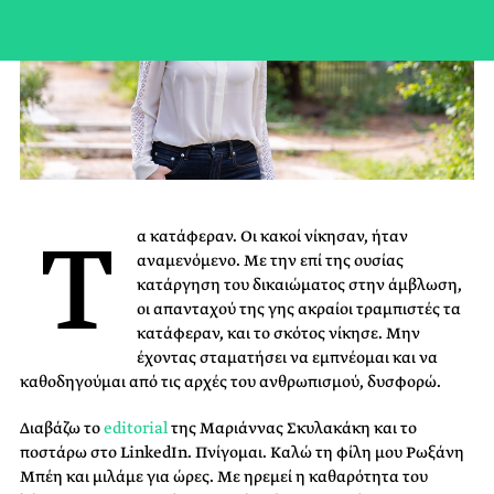
Τ
α κατάφεραν. Οι κακοί νίκησαν, ήταν
αναμενόμενο. Με την επί της ουσίας
κατάργηση του δικαιώματος στην άμβλωση,
οι απανταχού της γης ακραίοι τραμπιστές τα
κατάφεραν, και το σκότος νίκησε. Μην
έχοντας σταματήσει να εμπνέομαι και να
καθοδηγούμαι από τις αρχές του ανθρωπισμού, δυσφορώ.
Διαβάζω το
editorial
της Μαριάννας Σκυλακάκη και το
ποστάρω στο LinkedIn. Πνίγομαι. Καλώ τη φίλη μου Ρωξάνη
Μπέη και μιλάμε για ώρες. Με ηρεμεί η καθαρότητα του