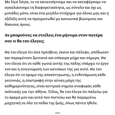
Με λίγα λόγια, το να κατανοήσουμε και να καταφέρουμε να
αγκαλιάσουμε τη διαφορετικότητα, ως σύνολο και όχι ως
μονάδες μόνο, είναι ένα μεγάλο στοίχημα για όλους μας και η
εξέλιξη αυτή να πραγματωθεί με κοινωνικά βιώσιμους και
δίκαιους όρους.
Αν μπορούσες να στείλεις ένα μήνυμα στον πατέρα
σου τι θα του έλεγες;
Θα του έλεγα ότι όσα πρέσβευε, έκανε και πάλεψε, απέδωσαν
και παραμένουν ζωντανά και επίκαιρα μέχρι και σήμερα. Θα
του έλεγα ότι σε κάθε γωνιά αυτής της πόλης υπάρχει το έργο
του και η αναγνώριση των κατοίκων της για αυτό. Θα του
έλεγα ότι το όραμα της αποκέντρωσης, η ενδυνάμωση κάθε
γειτονιάς, η επιστροφή στην αέναη μάχη της
καθημερινότητας, είναι κεντρικά σημεία αναφοράς κάθε
πολιτικής για την Αθήνα. Τέλος, θα του έλεγα ότι παλεύω για
το όραμά μου και αυτά που πιστεύω και θα παραμείνω
μαχητική σε όλα τα πεδία της ζωής, όπως πάντα ήθελε.
***