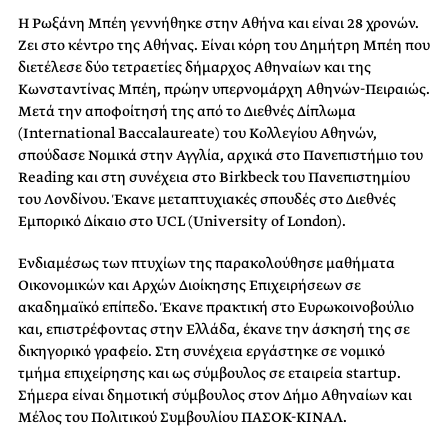
Η Ρωξάνη Μπέη γεννήθηκε στην Αθήνα και είναι 28 χρονών.
Ζει στο κέντρο της Αθήνας. Είναι κόρη του Δημήτρη Μπέη που
διετέλεσε δύο τετραετίες δήμαρχος Αθηναίων και της
Κωνσταντίνας Μπέη, πρώην υπερνομάρχη Αθηνών-Πειραιώς.
Μετά την αποφοίτησή της από το Διεθνές Δίπλωμα
(International Baccalaureate) του Κολλεγίου Αθηνών,
σπούδασε Νομικά στην Αγγλία, αρχικά στο Πανεπιστήμιο του
Reading και στη συνέχεια στο Birkbeck του Πανεπιστημίου
του Λονδίνου. Έκανε μεταπτυχιακές σπουδές στο Διεθνές
Εμπορικό Δίκαιο στο UCL (University of London).
Ενδιαμέσως των πτυχίων της παρακολούθησε μαθήματα
Οικονομικών και Αρχών Διοίκησης Επιχειρήσεων σε
ακαδημαϊκό επίπεδο. Έκανε πρακτική στο Ευρωκοινοβούλιο
και, επιστρέφοντας στην Ελλάδα, έκανε την άσκησή της σε
δικηγορικό γραφείο. Στη συνέχεια εργάστηκε σε νομικό
τμήμα επιχείρησης και ως σύμβουλος σε εταιρεία startup.
Σήμερα είναι δημοτική σύμβουλος στον Δήμο Αθηναίων και
Μέλος του Πολιτικού Συμβουλίου ΠΑΣΟΚ-ΚΙΝΑΛ.