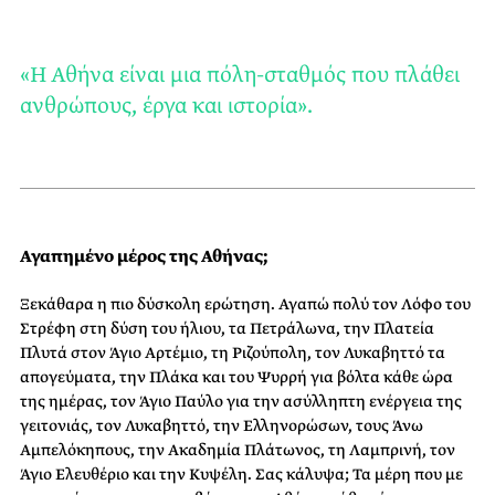
«Η Αθήνα είναι μια πόλη-σταθμός που πλάθει
ανθρώπους, έργα και ιστορία».
Αγαπημένο μέρος της Αθήνας;
Ξεκάθαρα η πιο δύσκολη ερώτηση. Αγαπώ πολύ τον Λόφο του
Στρέφη στη δύση του ήλιου, τα Πετράλωνα, την Πλατεία
Πλυτά στον Άγιο Αρτέμιο, τη Ριζούπολη, τον Λυκαβηττό τα
απογεύματα, την Πλάκα και του Ψυρρή για βόλτα κάθε ώρα
της ημέρας, τον Άγιο Παύλο για την ασύλληπτη ενέργεια της
γειτονιάς, τον Λυκαβηττό, την Ελληνoρώσων, τους Άνω
Αμπελόκηπους, την Ακαδημία Πλάτωνος, τη Λαμπρινή, τον
Άγιο Ελευθέριο και την Κυψέλη. Σας κάλυψα; Τα μέρη που με