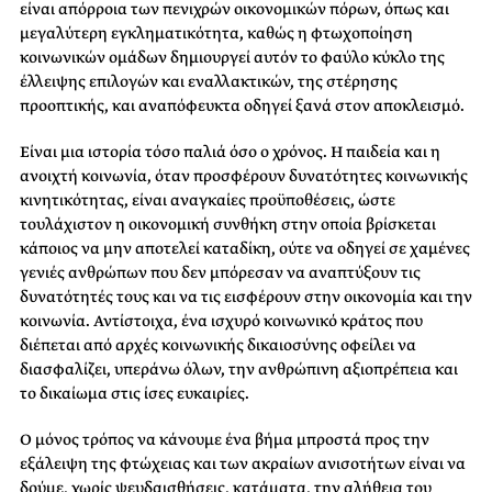
είναι απόρροια των πενιχρών οικονομικών πόρων, όπως και
μεγαλύτερη εγκληματικότητα, καθώς η φτωχοποίηση
κοινωνικών ομάδων δημιουργεί αυτόν το φαύλο κύκλο της
έλλειψης επιλογών και εναλλακτικών, της στέρησης
προοπτικής, και αναπόφευκτα οδηγεί ξανά στον αποκλεισμό.
Είναι μια ιστορία τόσο παλιά όσο ο χρόνος. Η παιδεία και η
ανοιχτή κοινωνία, όταν προσφέρουν δυνατότητες κοινωνικής
κινητικότητας, είναι αναγκαίες προϋποθέσεις, ώστε
τουλάχιστον η οικονομική συνθήκη στην οποία βρίσκεται
κάποιος να μην αποτελεί καταδίκη, ούτε να οδηγεί σε χαμένες
γενιές ανθρώπων που δεν μπόρεσαν να αναπτύξουν τις
δυνατότητές τους και να τις εισφέρουν στην οικονομία και την
κοινωνία. Αντίστοιχα, ένα ισχυρό κοινωνικό κράτος που
διέπεται από αρχές κοινωνικής δικαιοσύνης οφείλει να
διασφαλίζει, υπεράνω όλων, την ανθρώπινη αξιοπρέπεια και
το δικαίωμα στις ίσες ευκαιρίες.
Ο μόνος τρόπος να κάνουμε ένα βήμα μπροστά προς την
εξάλειψη της φτώχειας και των ακραίων ανισοτήτων είναι να
δούμε, χωρίς ψευδαισθήσεις, κατάματα, την αλήθεια του