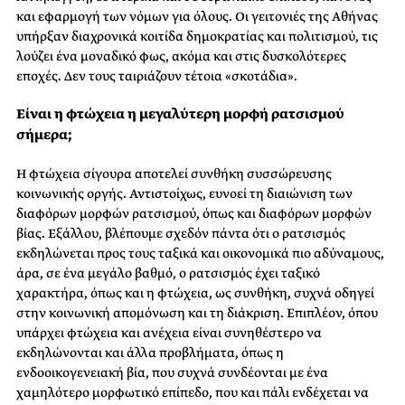
και εφαρμογή των νόμων για όλους. Οι γειτονιές της Αθήνας
υπήρξαν διαχρονικά κοιτίδα δημοκρατίας και πολιτισμού, τις
λούζει ένα μοναδικό φως, ακόμα και στις δυσκολότερες
εποχές. Δεν τους ταιριάζουν τέτοια «σκοτάδια».
Είναι η φτώχεια η μεγαλύτερη μορφή ρατσισμού
σήμερα;
Η φτώχεια σίγουρα αποτελεί συνθήκη συσσώρευσης
κοινωνικής οργής. Αντιστοίχως, ευνοεί τη διαιώνιση των
διαφόρων μορφών ρατσισμού, όπως και διαφόρων μορφών
βίας. Εξάλλου, βλέπουμε σχεδόν πάντα ότι ο ρατσισμός
εκδηλώνεται προς τους ταξικά και οικονομικά πιο αδύναμους,
άρα, σε ένα μεγάλο βαθμό, ο ρατσισμός έχει ταξικό
χαρακτήρα, όπως και η φτώχεια, ως συνθήκη, συχνά οδηγεί
στην κοινωνική απομόνωση και τη διάκριση. Επιπλέον, όπου
υπάρχει φτώχεια και ανέχεια είναι συνηθέστερο να
εκδηλώνονται και άλλα προβλήματα, όπως η
ενδοοικογενειακή βία, που συχνά συνδέονται με ένα
χαμηλότερο μορφωτικό επίπεδο, που και πάλι ενδέχεται να