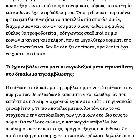
πόσα εξαρτώνται από τους οικονομικούς πόρους που καθεμία
και καθένας έχει στη διάθεσή του. Όσο η εξίσωση παραμένει,
η φτώχεια θα συνεχίσει να αποτελεί αιτία αποκλεισμών,
διαχωρισμών και κοινωνικού ρατσισμού, καθώς ο φαύλος
κύκλος θα τροφοδοτείται, οδηγώντας σταδιακά σε μια
κοινωνία κυνική και σκληρή, που το μεγαλύτερο κομμάτι της
δεν θα πιστεύει και δεν θα ελπίζει σε τίποτα, άρα δεν θα έχει
να χάσει και τίποτα.
Τι έχουν βάλει στο μάτι οι ακροδεξιοί μετά την επίθεση
στο δικαίωμα της άμβλωσης;
Η επίθεση στο δικαίωμα της άμβλωσης συνιστά επίθεση στον
πυρήνα των θεμελιωδών δικαιωμάτων και ελευθεριών που
κατέκτησε η Δύση. Διαχρονικά έχουν στο «μάτι» τη γυναικεία
χειραφέτηση. Τι πιο αποτελεσματικό, λοιπόν, από το να
στοχεύσεις την αυτοδιάθεση των γυναικών στο ίδιο τους το
σώμα; Για πολλούς αιώνες, η πατριαρχία επέβαλλε ένα
αφήγημα «κανονικότητας», πράγμα εξόχως επικίνδυνο. Σε
αυτό το αφήγημα υπήρχαν και «οι άλλες/άλλοι», δηλαδή όποιο