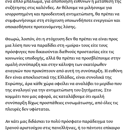
ένα απλό μπάλωμα, για αποποίηση ευθυνών ή μετάθεση της
συζήτησης στις καλένδες. Αν θέλουμε να μιλήσουμε για
ισορροπημένη και προοδευτική αντιμετώπιση, θα πρέπει να
συμφωνήσουμε στη στόχευση οποιωνδήποτε ενεργειών και
οποιασδήποτε προτεινόμενης λύσης.
Θεωρώ, λοιπόν, ότι η στόχευση δεν θα πρέπει να είναι προς
μια λύση που να παραδίδει στη «μοίρα» τους είτε τους
πρόσφυγες που δικαιούνται διεθνούς προστασίας είτε τις
κοινωνίες υποδοχής, αλλά θα πρέπει να προσβλέπουμε στην
ομαλή συνύπαρξη και στην κάλυψη των εκατέρωθεν
αναγκών που προκύπτουν από αυτή τη συνύπαρξη. Η ευθύνη
δεν είναι αποκλειστικά της Ελλάδας, είναι συνολικά της
Ευρώπης, άρα κάθε χώρα οφείλει να αναλάβει το μερίδιο που
της αναλογεί για την αντιμετώπιση του ζητήματος. Στο
κομμάτι που μας αφορά, ας καταλάβουμε ότι ομαλή
συνύπαρξη δίχως προσπάθειες ενσωμάτωσης, από όλες τις
πλευρές δεν υφίσταται.
Αν κάτι μας διδάσκει το πολύ πρόσφατο παράδειγμα του
Ιρανού αριστούχου στις πανελλήνιες, ή το πάντοτε επίκαιρο