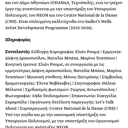
και τον Δήμο Αθηναίων (ΟΠΑΝΔΑ, Τεχνόπολη), ενώ το τρέχον
έργο της αναπτύσσεται με την υποστήριξη του Υπουργείου
Πολιτισμού, του ΝΕΟΝ και του Centre National de la Danse
(CND). Είναι επιλεγμένη καλλιτέχνιδα στο Sadler’s Wells
Artist Development Programme (2025-2026).
Πληροφορίες
Συντελεστές:
Σύλληψη-Χορογραφία: Ελιάν Ρουμιέ | Ερμηνεία:
Δάφνη Δρακοπούλου, Ναταλία Μπάκα, Μαρίνα Τσαπέκου |
Κινητική έρευνα: Ελιάν Ρουμιέ, σε συνεργασία με τις
ερμηνεύτριες Δάφνη Δρακοπούλου, Ναταλία Μπάκα, Μαρίνα
Τσαπέκου | Μουσική σύνθεση: Μάνος Πατεράκης | Σύμβουλος
δραματουργίας: Έλενα Νοβάκοβιτς | Σκηνογραφία: Θάλεια
Μέλισσα | Σχεδιασμός φωτισμών: Γιώργος Αντωνόπουλος |
Φωτογραφία: Λήδα Τουλουμάκου | Επικοινωνία: Ευαγγελία
Σκρομπόλα | Οργάνωση-Εκτέλεση παραγωγής: Let’s Talk
About | Συμπαραγωγή: Centre National de la Danse (CND) |
Υπό την αιγίδα και με την οικονομική υποστήριξη του
Υπουργείου Πολιτισμού, με την υποστήριξη του Οργανισμού
Πολιτισμού και Ανάπτυξης ΝΕΟΝ.