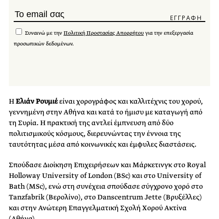
Συναινώ με την
Πολιτική Προστασίας Απορρήτου
για την επεξεργασία
προσωπικών δεδομένων.
Η
Ελιάν Ρουμιέ
είναι χορογράφος και καλλιτέχνις του χορού,
γεννημένη στην Αθήνα και κατά το ήμισυ με καταγωγή από
τη Συρία. Η πρακτική της αντλεί έμπνευση από δύο
πολιτισμικούς κόσμους, διερευνώντας την έννοια της
ταυτότητας μέσα από κοινωνικές και έμφυλες διαστάσεις.
Σπούδασε Διοίκηση Επιχειρήσεων και Μάρκετινγκ στο Royal
Holloway University of London (BSc) και στο University of
Bath (MSc), ενώ στη συνέχεια σπούδασε σύγχρονο χορό στο
Tanzfabrik (Βερολίνο), στο Danscentrum Jette (Βρυξέλλες)
και στην Ανώτερη Επαγγελματική Σχολή Χορού Ακτίνα
(Αθήνα).