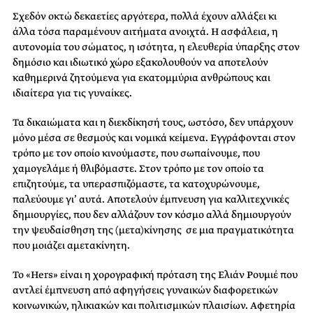
Σχεδόν οκτώ δεκαετίες αργότερα, πολλά έχουν αλλάξει κι
άλλα τόσα παραμένουν αιτήματα ανοιχτά. Η ασφάλεια, η
αυτονομία του σώματος, η ισότητα, η ελευθερία ύπαρξης στον
δημόσιο και ιδιωτικό χώρο εξακολουθούν να αποτελούν
καθημερινά ζητούμενα για εκατομμύρια ανθρώπους και
ιδιαίτερα για τις γυναίκες.
Τα δικαιώματα και η διεκδίκησή τους, ωστόσο, δεν υπάρχουν
μόνο μέσα σε θεσμούς και νομικά κείμενα. Εγγράφονται στον
τρόπο με τον οποίο κινούμαστε, που σωπαίνουμε, που
χαμογελάμε ή θλιβόμαστε. Στον τρόπο με τον οποίο τα
επιζητούμε, τα υπερασπιζόμαστε, τα κατοχυρώνουμε,
παλεύουμε γι’ αυτά. Αποτελούν έμπνευση για καλλιτεχνικές
δημιουργίες, που δεν αλλάζουν τον κόσμο αλλά δημιουργούν
την ψευδαίσθηση της (μετα)κίνησης σε μια πραγματικότητα
που μοιάζει αμετακίνητη.
Το «Hers» είναι η χορογραφική πρόταση της Ελιάν Ρουμιέ που
αντλεί έμπνευση από αφηγήσεις γυναικών διαφορετικών
κοινωνικών, ηλικιακών και πολιτισμικών πλαισίων. Αφετηρία