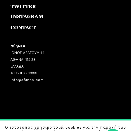
TWITTER
INSTAGRAM
CONTACT
αθηΝΕΑ
ΙΩΝΟΣ ΔΡΑΓΟΥΜΗ 1
ΑΘΗΝΑ, 115 28
ΕΛΛΑΔΑ
+30 210 3318831
info@a8inea.com
Ο ιστότοπος χρησιμοποιεί cookies για την παροχή των
COPYRIGHT © 2026 αθηΝΕΑ, ALL RIGHTS RESERVED.