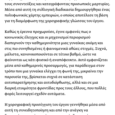
τους συνεντεύξεις και καταγράφοντας προσωπικές μαρτυρίες.
Μέσα από αυτή τη συλλογική διαδικασία δημιουργήθηκε ένας
πολυφωνικός χάρτης εμπειριών, ο οποίος αποτέλεσε τη βάση
για τη διαμόρφωση της χορογραφικής γλώσσας του έργου.
Καθώς η έρευνα προχωρούσε, έγινε εμφανές πως ο
κοινωνικός έλεγχος και οι μηχανισμοί περιορισμού
διαπερνούν την καθημερινότητα μιας γυναίκας ακόμη και
στις πιο συνηθισμένες ή φαινομενικά αθώες στιγμές. Συχνά,
μάλιστα, κανονικοποιούνται σε τέτοιο βαθμό, ώστε να
φαίνονται ως κάτι φυσικό ή αναπόφευκτο. Αυτό εμφανίζεται
μέσα από καθημερινές προσαρμογές, για παράδειγμα στον
τρόπο που μια γυναίκα ελέγχει τη φωνή της, μικραίνει την
παρουσία της, βρίσκεται συχνά σε κατάσταση
αυτοπαρατήρησης και αυτοδιόρθωσης, αλλά και σε μια
διαρκή ετοιμότητα φροντίδας προς τους άλλους, που πολλές
φορές λειτουργεί σχεδόν αυτόματα.
Η χορογραφική προσέγγιση του έργου γεννήθηκε μέσα από
αυτή τη συνειδητοποίηση και από την ανάγκη να