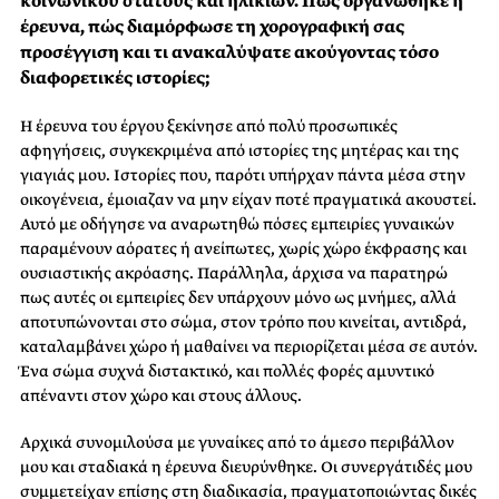
κοινωνικού στάτους και ηλικιών. Πώς οργανώθηκε η
έρευνα, πώς διαμόρφωσε τη χορογραφική σας
προσέγγιση και τι ανακαλύψατε ακούγοντας τόσο
διαφορετικές ιστορίες;
Η έρευνα του έργου ξεκίνησε από πολύ προσωπικές
αφηγήσεις, συγκεκριμένα από ιστορίες της μητέρας και της
γιαγιάς μου. Ιστορίες που, παρότι υπήρχαν πάντα μέσα στην
οικογένεια, έμοιαζαν να μην είχαν ποτέ πραγματικά ακουστεί.
Αυτό με οδήγησε να αναρωτηθώ πόσες εμπειρίες γυναικών
παραμένουν αόρατες ή ανείπωτες, χωρίς χώρο έκφρασης και
ουσιαστικής ακρόασης. Παράλληλα, άρχισα να παρατηρώ
πως αυτές οι εμπειρίες δεν υπάρχουν μόνο ως μνήμες, αλλά
αποτυπώνονται στο σώμα, στον τρόπο που κινείται, αντιδρά,
καταλαμβάνει χώρο ή μαθαίνει να περιορίζεται μέσα σε αυτόν.
Ένα σώμα συχνά διστακτικό, και πολλές φορές αμυντικό
απέναντι στον χώρο και στους άλλους.
Αρχικά συνομιλούσα με γυναίκες από το άμεσο περιβάλλον
μου και σταδιακά η έρευνα διευρύνθηκε. Οι συνεργάτιδές μου
συμμετείχαν επίσης στη διαδικασία, πραγματοποιώντας δικές