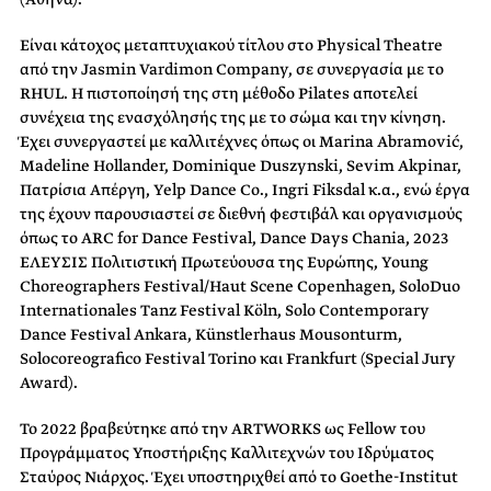
Είναι κάτοχος μεταπτυχιακού τίτλου στο Physical Theatre
από την Jasmin Vardimon Company, σε συνεργασία με το
RHUL. Η πιστοποίησή της στη μέθοδο Pilates αποτελεί
συνέχεια της ενασχόλησής της με το σώμα και την κίνηση.
Έχει συνεργαστεί με καλλιτέχνες όπως οι Marina Abramović,
Madeline Hollander, Dominique Duszynski, Sevim Akpinar,
Πατρίσια Απέργη, Yelp Dance Co., Ingri Fiksdal κ.α., ενώ έργα
της έχουν παρουσιαστεί σε διεθνή φεστιβάλ και οργανισμούς
όπως το ARC for Dance Festival, Dance Days Chania, 2023
ΕΛΕΥΣΙΣ Πολιτιστική Πρωτεύουσα της Ευρώπης, Young
Choreographers Festival/Haut Scene Copenhagen, SoloDuo
Internationales Tanz Festival Köln, Solo Contemporary
Dance Festival Ankara, Künstlerhaus Mousonturm,
Solocoreografico Festival Torino και Frankfurt (Special Jury
Award).
Το 2022 βραβεύτηκε από την ARTWORKS ως Fellow του
Προγράμματος Υποστήριξης Καλλιτεχνών του Ιδρύματος
Σταύρος Νιάρχος. Έχει υποστηριχθεί από το Goethe-Institut