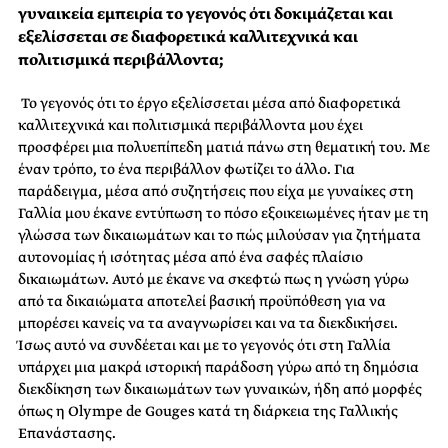
γυναικεία εμπειρία το γεγονός ότι δοκιμάζεται και
εξελίσσεται σε διαφορετικά καλλιτεχνικά και
πολιτισμικά περιβάλλοντα;
Το γεγονός ότι το έργο εξελίσσεται μέσα από διαφορετικά
καλλιτεχνικά και πολιτισμικά περιβάλλοντα μου έχει
προσφέρει μια πολυεπίπεδη ματιά πάνω στη θεματική του. Με
έναν τρόπο, το ένα περιβάλλον φωτίζει το άλλο. Για
παράδειγμα, μέσα από συζητήσεις που είχα με γυναίκες στη
Γαλλία μου έκανε εντύπωση το πόσο εξοικειωμένες ήταν με τη
γλώσσα των δικαιωμάτων και το πώς μιλούσαν για ζητήματα
αυτονομίας ή ισότητας μέσα από ένα σαφές πλαίσιο
δικαιωμάτων. Αυτό με έκανε να σκεφτώ πως η γνώση γύρω
από τα δικαιώματα αποτελεί βασική προϋπόθεση για να
μπορέσει κανείς να τα αναγνωρίσει και να τα διεκδικήσει.
Ίσως αυτό να συνδέεται και με το γεγονός ότι στη Γαλλία
υπάρχει μια μακρά ιστορική παράδοση γύρω από τη δημόσια
διεκδίκηση των δικαιωμάτων των γυναικών, ήδη από μορφές
όπως η Olympe de Gouges κατά τη διάρκεια της Γαλλικής
Επανάστασης.