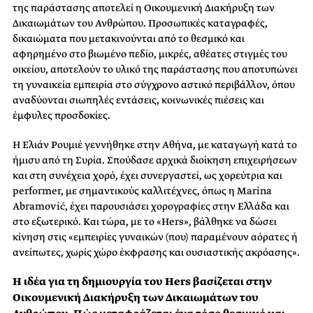
της παράστασης αποτελεί η Οικουμενική Διακήρυξη των
Δικαιωμάτων του Ανθρώπου. Προσωπικές καταγραφές,
δικαιώματα που μετακινούνται από το θεσμικό και
αφηρημένο στο βιωμένο πεδίο, μικρές, αθέατες στιγμές του
οικείου, αποτελούν το υλικό της παράστασης που αποτυπώνει
τη γυναικεία εμπειρία στο σύγχρονο αστικό περιβάλλον, όπου
αναδύονται σιωπηλές εντάσεις, κοινωνικές πιέσεις και
έμφυλες προσδοκίες.
Η Ελιάν Ρουμιέ γεννήθηκε στην Αθήνα, με καταγωγή κατά το
ήμισυ από τη Συρία. Σπούδασε αρχικά διοίκηση επιχειρήσεων
και στη συνέχεια χορό, έχει συνεργαστεί, ως χορεύτρια και
performer, με σημαντικούς καλλιτέχνες, όπως η Marina
Abramović, έχει παρουσιάσει χορογραφίες στην Ελλάδα και
στο εξωτερικό. Και τώρα, με το «Hers», βάλθηκε να δώσει
κίνηση στις «εμπειρίες γυναικών (που) παραμένουν αόρατες ή
ανείπωτες, χωρίς χώρο έκφρασης και ουσιαστικής ακρόασης».
Η ιδέα για τη δημιουργία του Hers βασίζεται στην
Οικουμενική Διακήρυξη των Δικαιωμάτων του