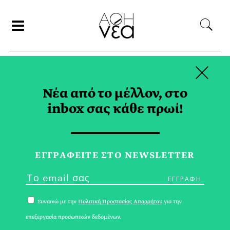
×
ΑΝΑΖΗΤΗΣΗ
Νέα από το μέλλον, στο
inbox σας κάθε πρωί!
ΦΑΓΗΤΟ TAG
ΕΓΓPΑΦΕΙΤΕ ΣΤΟ NEWSLETTER
Συναινώ με την
Πολιτική Προστασίας Απορρήτου
για την
επεξεργασία προσωπικών δεδομένων.