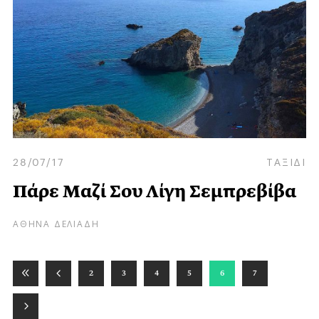
28/07/17
ΤΑΞΙΔΙ
Πάρε Μαζί Σου Λίγη Σεμπρεβίβα
ΑΘΗΝΑ ΔΕΛΙΑΔΗ
2
3
4
5
6
7