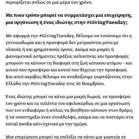
περιορίζεται απλώς σε μια μέρα τον χρόνο.
Με ποιο τρόπο μπορεί να συμμετάσχει μια επιχείρηση,
μια οργάνωση ή ένας ιδιώτης στην #GivingTuesday;
Με αφορμή την #GivingTuesday, θέλουμε να τονίσουμε ότι η
γενναιοδωρία και η προσφορά δεν μετριούνται μόνο με
υλικούς ή και χρηματικούς όρους. Ακόμα και μικρές ή
φαινομενικά ασήμαντες πράξεις καλοσύνης και προσφοράς
μπορούν να κάνουν τη διαφορά στη ζωή κάποιου ατόμου – και
αυτού που προσφέρει και αυτού που δέχεται την προσφορά.
Και αυτό ακριβώς θέλουμε να αναδείξουμε γιορτάζοντας στην
Ελλάδα την #GivingTuesday στις 30 Νοεμβρίου.
Ένας ιδιώτης μπορεί να κάνει μια μικρή δωρεά, να προσφέρει
τον χρόνο και τα ταλέντα του αφιλοκερδώς σε μια οργάνωση
που τον ενδιαφέρει ή απλώς να βοηθήσει κάποιον στον δρόμο,
ή να υποστηρίξει έναν συνάδελφο, ακόμα και να ποστάρει στα
social media κάτι σχετικό με την ημέρα.
Μια επιχείρηση μπορεί να επιλέξει να κάνει μια χορηγία σε