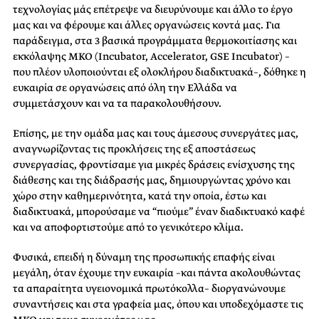
τεχνολογίας μάς επέτρεψε να διευρύνουμε και άλλο το έργο
μας και να φέρουμε και άλλες οργανώσεις κοντά μας. Για
παράδειγμα, στα 3 βασικά προγράμματα θερμοκοιτίασης και
εκκόλαψης ΜΚΟ (Incubator, Accelerator, GSE Incubator) –
που πλέον υλοποιούνται εξ ολοκλήρου διαδικτυακά–, δόθηκε η
ευκαιρία σε οργανώσεις από όλη την Ελλάδα να
συμμετάσχουν και να τα παρακολουθήσουν.
Επίσης, με την ομάδα μας και τους άμεσους συνεργάτες μας,
αναγνωρίζοντας τις προκλήσεις της εξ αποστάσεως
συνεργασίας, φροντίσαμε για μικρές δράσεις ενίσχυσης της
διάθεσης και της διάδρασής μας, δημιουργώντας χρόνο και
χώρο στην καθημερινότητα, κατά την οποία, έστω και
διαδικτυακά, μπορούσαμε να “πιούμε” έναν διαδικτυακό καφέ
και να αποφορτιστούμε από το γενικότερο κλίμα.
Φυσικά, επειδή η δύναμη της προσωπικής επαφής είναι
μεγάλη, όταν έχουμε την ευκαιρία –και πάντα ακολουθώντας
τα απαραίτητα υγειονομικά πρωτόκολλα– διοργανώνουμε
συναντήσεις και στα γραφεία μας, όπου και υποδεχόμαστε τις