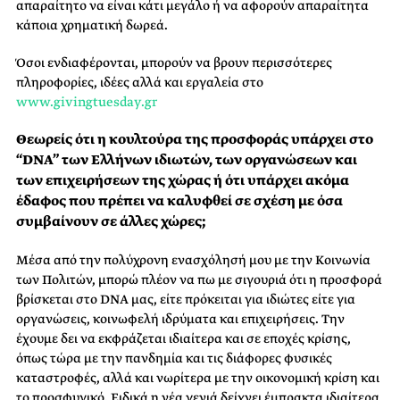
απαραίτητο να είναι κάτι μεγάλο ή να αφορούν απαραίτητα
κάποια χρηματική δωρεά.
Όσοι ενδιαφέρονται, μπορούν να βρουν περισσότερες
πληροφορίες, ιδέες αλλά και εργαλεία στο
www.givingtuesday.gr
Θεωρείς ότι η κουλτούρα της προσφοράς υπάρχει στο
“DNA” των Ελλήνων ιδιωτών, των οργανώσεων και
των επιχειρήσεων της χώρας ή ότι υπάρχει ακόμα
έδαφος που πρέπει να καλυφθεί σε σχέση με όσα
συμβαίνουν σε άλλες χώρες;
Μέσα από την πολύχρονη ενασχόλησή μου με την Κοινωνία
των Πολιτών, μπορώ πλέον να πω με σιγουριά ότι η προσφορά
βρίσκεται στο DNA μας, είτε πρόκειται για ιδιώτες είτε για
οργανώσεις, κοινωφελή ιδρύματα και επιχειρήσεις. Την
έχουμε δει να εκφράζεται ιδιαίτερα και σε εποχές κρίσης,
όπως τώρα με την πανδημία και τις διάφορες φυσικές
καταστροφές, αλλά και νωρίτερα με την οικονομική κρίση και
το προσφυγικό. Ειδικά η νέα γενιά δείχνει έμπρακτα ιδιαίτερα