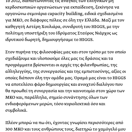
Το 2012, διαπιστώνοντας τις ανάγκες των ελληνικών μη
κερδοσκοπικών οργανώσεων για εκπαίδευση, ξεκίνησα να
οργανώνω σεμινάρια capacity building, ειδικά σχεδιασμένα
για ΜΚΟ, σε διάφορες πόλεις σε όλη την Ελλάδα. Μαζί με τον
καθηγητή Αστέρη Χουλιάρα, συνιδρυτή του HIGGS, με την
πολύτιμη υποστήριξη του Ιδρύματος Σταύρος Νιάρχος ως
ιδρυτικού δωρητή, δημιουργήσαμε το HIGGS.
Στον πυρήνα της φιλοσοφίας μας και στον τρόπο με τον οποίο
σχεδιάζουμε και υλοποιούμε όλες μας τις δράσεις και τα
προγράμματα βρίσκονται οι αρχές της φιλανθρωπίας, της
αλληλεγγύης, της συνεργασίας και της εμπιστοσύνης, αξίες οι
οποίες διέπουν όλη την ομάδα μας. Όραμά μας είναι το HIGGS
να αποτελέσει φάρο δημιουργίας και ανοιχτού διαλόγου που
θα προωθεί τη συνεργασία και την καινοτομία στον χώρο των
ΜΚΟ και, παράλληλα, σημείο συνάντησης όλων των
ενδιαφερόμενων μερών, τόσο κυριολεκτικά όσο και
συμβολικά.
Πλέον μπορώ να πω ότι, έχοντας γνωρίσει περισσότερες από
300 ΜΚΟ και τους ανθρώπους τους, διατηρώ το χαμόγελό μου