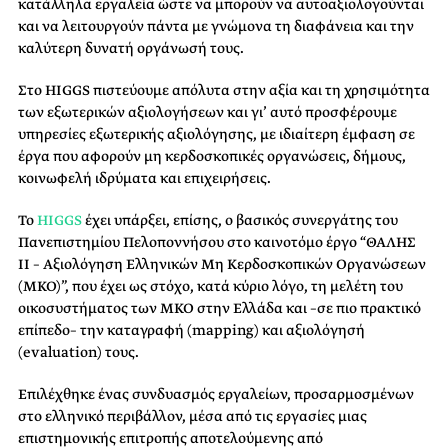
κατάλληλα εργαλεία ώστε να μπορούν να αυτοαξιολογούνται
και να λειτουργούν πάντα με γνώμονα τη διαφάνεια και την
καλύτερη δυνατή οργάνωσή τους.
Στο HIGGS πιστεύουμε απόλυτα στην αξία και τη χρησιμότητα
των εξωτερικών αξιολογήσεων και γι’ αυτό προσφέρουμε
υπηρεσίες εξωτερικής αξιολόγησης, με ιδιαίτερη έμφαση σε
έργα που αφορούν μη κερδοσκοπικές οργανώσεις, δήμους,
κοινωφελή ιδρύματα και επιχειρήσεις.
Το
HIGGS
έχει υπάρξει, επίσης, ο βασικός συνεργάτης του
Πανεπιστημίου Πελοποννήσου στο καινοτόμο έργο “ΘΑΛΗΣ
ΙΙ – Αξιολόγηση Ελληνικών Μη Κερδοσκοπικών Οργανώσεων
(ΜΚΟ)”, που έχει ως στόχο, κατά κύριο λόγο, τη μελέτη του
οικοσυστήματος των ΜΚΟ στην Ελλάδα και –σε πιο πρακτικό
επίπεδο– την καταγραφή (mapping) και αξιολόγησή
(evaluation) τους.
Επιλέχθηκε ένας συνδυασμός εργαλείων, προσαρμοσμένων
στο ελληνικό περιβάλλον, μέσα από τις εργασίες μιας
επιστημονικής επιτροπής αποτελούμενης από