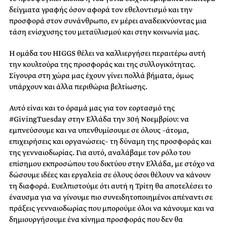
δείγματα γραφής όσον αφορά τον εθελοντισμό και την
προσφορά στον συνάνθρωπο, εν μέρει αναδεικνύοντας μια
τάση ενίσχυσης του μεταϋλισμού και στην κοινωνία μας.
Η ομάδα του HIGGS θέλει να καλλιεργήσει περαιτέρω αυτή
την κουλτούρα της προσφοράς και της συλλογικότητας.
Σίγουρα στη χώρα μας έχουν γίνει πολλά βήματα, όμως
υπάρχουν και άλλα περιθώρια βελτίωσης.
Αυτό είναι και το όραμά μας για τον εορτασμό της
#GivingTuesday στην Ελλάδα την 30ή Νοεμβρίου: να
εμπνεύσουμε και να υπενθυμίσουμε σε όλους –άτομα,
επιχειρήσεις και οργανώσεις– τη δύναμη της προσφοράς και
της γενναιοδωρίας. Για αυτό, αναλάβαμε τον ρόλο του
επίσημου εκπροσώπου του δικτύου στην Ελλάδα, με στόχο να
δώσουμε ιδέες και εργαλεία σε όλους όσοι θέλουν να κάνουν
τη διαφορά. Ευελπιστούμε ότι αυτή η Τρίτη θα αποτελέσει το
έναυσμα για να γίνουμε πιο συνειδητοποιημένοι απέναντι σε
πράξεις γενναιοδωρίας που μπορούμε όλοι να κάνουμε και να
δημιουργήσουμε ένα κίνημα προσφοράς που δεν θα