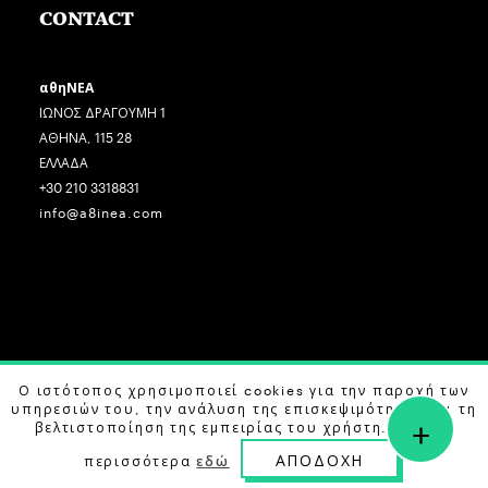
CONTACT
αθηΝΕΑ
ΙΩΝΟΣ ΔΡΑΓΟΥΜΗ 1
ΑΘΗΝΑ, 115 28
ΕΛΛΑΔΑ
+30 210 3318831
info@a8inea.com
COPYRIGHT © 2026 αθηΝΕΑ, ALL RIGHTS RESERVED.
Ο ιστότοπος χρησιμοποιεί cookies για την παροχή των
υπηρεσιών του, την ανάλυση της επισκεψιμότητας και τη
+
DESIGN BY
G DESIGN STUDIO
. DEVELOPED BY
B LABS
.
βελτιστοποίηση της εμπειρίας του χρήστη. Μάθετε
ΑΠΟΔΟΧΗ
περισσότερα
εδώ