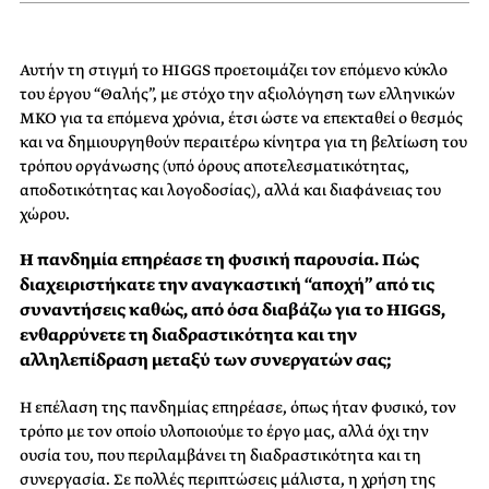
Αυτήν τη στιγμή το HIGGS προετοιμάζει τον επόμενο κύκλο
του έργου “Θαλής”, με στόχο την αξιολόγηση των ελληνικών
ΜΚΟ για τα επόμενα χρόνια, έτσι ώστε να επεκταθεί ο θεσμός
και να δημιουργηθούν περαιτέρω κίνητρα για τη βελτίωση του
τρόπου οργάνωσης (υπό όρους αποτελεσματικότητας,
αποδοτικότητας και λογοδοσίας), αλλά και διαφάνειας του
χώρου.
Η πανδημία επηρέασε τη φυσική παρουσία. Πώς
διαχειριστήκατε την αναγκαστική “αποχή” από τις
συναντήσεις καθώς, από όσα διαβάζω για το HIGGS,
ενθαρρύνετε τη διαδραστικότητα και την
αλληλεπίδραση μεταξύ των συνεργατών σας;
Η επέλαση της πανδημίας επηρέασε, όπως ήταν φυσικό, τον
τρόπο με τον οποίο υλοποιούμε το έργο μας, αλλά όχι την
ουσία του, που περιλαμβάνει τη διαδραστικότητα και τη
συνεργασία. Σε πολλές περιπτώσεις μάλιστα, η χρήση της