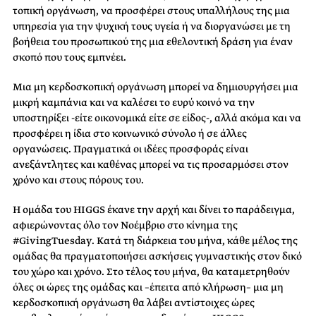
τοπική οργάνωση, να προσφέρει στους υπαλλήλους της μια
υπηρεσία για την ψυχική τους υγεία ή να διοργανώσει με τη
βοήθεια του προσωπικού της μια εθελοντική δράση για έναν
σκοπό που τους εμπνέει.
Μια μη κερδοσκοπική οργάνωση μπορεί να δημιουργήσει μια
μικρή καμπάνια και να καλέσει το ευρύ κοινό να την
υποστηρίξει -είτε οικονομικά είτε σε είδος-, αλλά ακόμα και να
προσφέρει η ίδια στο κοινωνικό σύνολο ή σε άλλες
οργανώσεις. Πραγματικά οι ιδέες προσφοράς είναι
ανεξάντλητες και καθένας μπορεί να τις προσαρμόσει στον
χρόνο και στους πόρους του.
Η ομάδα του HIGGS έκανε την αρχή και δίνει το παράδειγμα,
αφιερώνοντας όλο τον Νοέμβριο στο κίνημα της
#GivingTuesday. Κατά τη διάρκεια του μήνα, κάθε μέλος της
ομάδας θα πραγματοποιήσει ασκήσεις γυμναστικής στον δικό
του χώρο και χρόνο. Στο τέλος του μήνα, θα καταμετρηθούν
όλες οι ώρες της ομάδας και –έπειτα από κλήρωση– μια μη
κερδοσκοπική οργάνωση θα λάβει αντίστοιχες ώρες