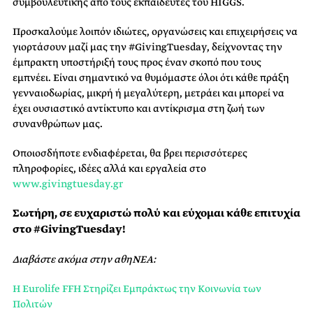
συμβουλευτικής από τους εκπαιδευτές του HIGGS.
Προσκαλούμε λοιπόν ιδιώτες, οργανώσεις και επιχειρήσεις να
γιορτάσουν μαζί μας την #GivingTuesday, δείχνοντας την
έμπρακτη υποστήριξή τους προς έναν σκοπό που τους
εμπνέει. Είναι σημαντικό να θυμόμαστε όλοι ότι κάθε πράξη
γενναιοδωρίας, μικρή ή μεγαλύτερη, μετράει και μπορεί να
έχει ουσιαστικό αντίκτυπο και αντίκρισμα στη ζωή των
συνανθρώπων μας.
Οποιοσδήποτε ενδιαφέρεται, θα βρει περισσότερες
πληροφορίες, ιδέες αλλά και εργαλεία στο
www.givingtuesday.gr
Σωτήρη, σε ευχαριστώ πολύ και εύχομαι κάθε επιτυχία
στο #GivingTuesday!
Διαβάστε ακόμα στην αθηΝΕΑ:
Η Eurolife FFH Στηρίζει Εμπράκτως την Κοινωνία των
Πολιτών