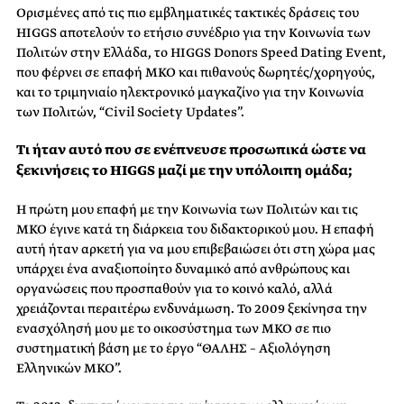
Ορισμένες από τις πιο εμβληματικές τακτικές δράσεις του
HIGGS αποτελούν το ετήσιο συνέδριο για την Κοινωνία των
Πολιτών στην Ελλάδα, το HIGGS Donors Speed Dating Event,
που φέρνει σε επαφή ΜΚΟ και πιθανούς δωρητές/χορηγούς,
και το τριμηνιαίο ηλεκτρονικό μαγκαζίνο για την Κοινωνία
των Πολιτών, “Civil Society Updates”.
Τι ήταν αυτό που σε ενέπνευσε προσωπικά ώστε να
ξεκινήσεις το HIGGS μαζί με την υπόλοιπη ομάδα;
Η πρώτη μου επαφή με την Κοινωνία των Πολιτών και τις
ΜΚΟ έγινε κατά τη διάρκεια του διδακτορικού μου. Η επαφή
αυτή ήταν αρκετή για να μου επιβεβαιώσει ότι στη χώρα μας
υπάρχει ένα αναξιοποίητο δυναμικό από ανθρώπους και
οργανώσεις που προσπαθούν για το κοινό καλό, αλλά
χρειάζονται περαιτέρω ενδυνάμωση. Το 2009 ξεκίνησα την
ενασχόλησή μου με το οικοσύστημα των ΜΚΟ σε πιο
συστηματική βάση με το έργο “ΘΑΛΗΣ – Αξιολόγηση
Ελληνικών ΜΚΟ”.