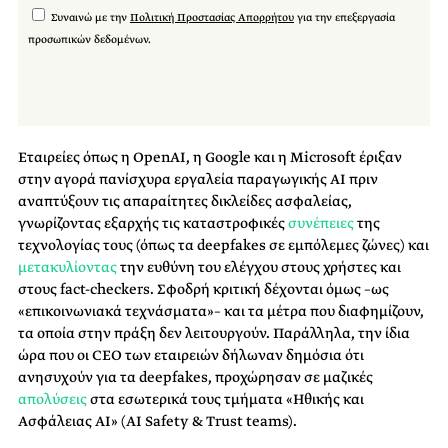
Συναινώ με την
Πολιτική Προστασίας Απορρήτου
για την επεξεργασία
προσωπικών δεδομένων.
Εταιρείες όπως η OpenAI, η Google και η Microsoft έριξαν
στην αγορά πανίσχυρα εργαλεία παραγωγικής AI πριν
αναπτύξουν τις απαραίτητες δικλείδες ασφαλείας,
γνωρίζοντας εξαρχής τις καταστροφικές
συνέπειες
της
τεχνολογίας τους (όπως τα deepfakes σε εμπόλεμες ζώνες) και
μετακυλίοντας
την ευθύνη του ελέγχου στους χρήστες και
στους fact-checkers. Σφοδρή κριτική δέχονται όμως –ως
«επικοινωνιακά τεχνάσματα»– και τα μέτρα που διαφημίζουν,
τα οποία στην πράξη δεν λειτουργούν. Παράλληλα, την ίδια
ώρα που οι CEO των εταιρειών δήλωναν δημόσια ότι
ανησυχούν για τα deepfakes, προχώρησαν σε μαζικές
απολύσεις
στα εσωτερικά τους τμήματα «Ηθικής και
Ασφάλειας AI» (AI Safety & Trust teams).