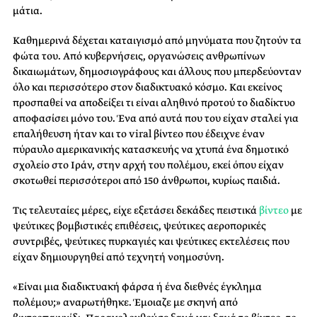
μάτια.
Καθημερινά δέχεται καταιγισμό από μηνύματα που ζητούν τα
φώτα του. Από κυβερνήσεις, οργανώσεις ανθρωπίνων
δικαιωμάτων, δημοσιογράφους και άλλους που μπερδεύονταν
όλο και περισσότερο στον διαδικτυακό κόσμο. Και εκείνος
προσπαθεί να αποδείξει τι είναι αληθινό προτού το διαδίκτυο
αποφασίσει μόνο του. Ένα από αυτά που του είχαν σταλεί για
επαλήθευση ήταν και το viral βίντεο που έδειχνε έναν
πύραυλο αμερικανικής κατασκευής να χτυπά ένα δημοτικό
σχολείο στο Ιράν, στην αρχή του πολέμου, εκεί όπου είχαν
σκοτωθεί περισσότεροι από 150 άνθρωποι, κυρίως παιδιά.
Τις τελευταίες μέρες, είχε εξετάσει δεκάδες πειστικά
βίντεο
με
ψεύτικες βομβιστικές επιθέσεις, ψεύτικες αεροπορικές
συντριβές, ψεύτικες πυρκαγιές και ψεύτικες εκτελέσεις που
είχαν δημιουργηθεί από τεχνητή νοημοσύνη.
«Είναι μια διαδικτυακή φάρσα ή ένα διεθνές έγκλημα
πολέμου;» αναρωτήθηκε. Έμοιαζε με σκηνή από