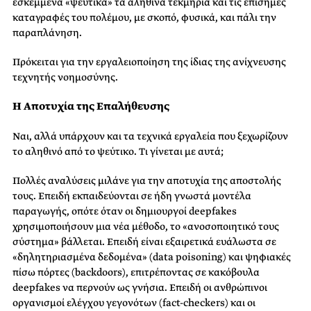
εσκεμμένα «ψεύτικα» τα αληθινά τεκμήρια και τις επίσημες
καταγραφές του πολέμου, με σκοπό, φυσικά, και πάλι την
παραπλάνηση.
Πρόκειται για την εργαλειοποίηση της ίδιας της ανίχνευσης
τεχνητής νοημοσύνης.
Η Αποτυχία της Επαλήθευσης
Ναι, αλλά υπάρχουν και τα τεχνικά εργαλεία που ξεχωρίζουν
το αληθινό από το ψεύτικο. Τι γίνεται με αυτά;
Πολλές αναλύσεις μιλάνε για την αποτυχία της αποστολής
τους. Επειδή εκπαιδεύονται σε ήδη γνωστά μοντέλα
παραγωγής, οπότε όταν οι δημιουργοί deepfakes
χρησιμοποιήσουν μια νέα μέθοδο, το «ανοσοποιητικό τους
σύστημα» βάλλεται. Επειδή είναι εξαιρετικά ευάλωστα σε
«δηλητηριασμένα δεδομένα» (data poisoning) και ψηφιακές
πίσω πόρτες (backdoors), επιτρέποντας σε κακόβουλα
deepfakes να περνούν ως γνήσια. Επειδή οι ανθρώπινοι
οργανισμοί ελέγχου γεγονότων (fact-checkers) και οι