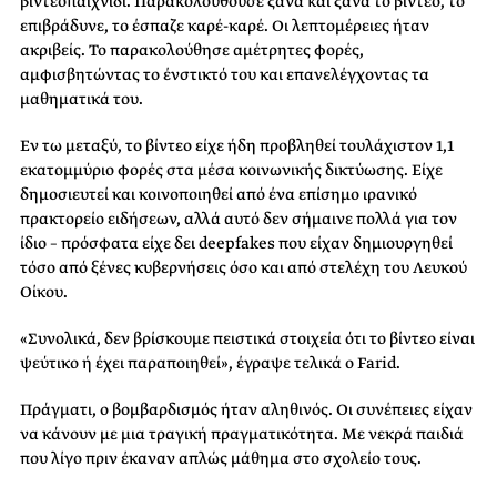
βιντεοπαιχνίδι. Παρακολουθούσε ξανά και ξανά το βίντεο, το
επιβράδυνε, το έσπαζε καρέ-καρέ. Οι λεπτομέρειες ήταν
ακριβείς. Το παρακολούθησε αμέτρητες φορές,
αμφισβητώντας το ένστικτό του και επανελέγχοντας τα
μαθηματικά του.
Εν τω μεταξύ, το βίντεο είχε ήδη προβληθεί τουλάχιστον 1,1
εκατομμύριο φορές στα μέσα κοινωνικής δικτύωσης. Είχε
δημοσιευτεί και κοινοποιηθεί από ένα επίσημο ιρανικό
πρακτορείο ειδήσεων, αλλά αυτό δεν σήμαινε πολλά για τον
ίδιο – πρόσφατα είχε δει deepfakes που είχαν δημιουργηθεί
τόσο από ξένες κυβερνήσεις όσο και από στελέχη του Λευκού
Οίκου.
«Συνολικά, δεν βρίσκουμε πειστικά στοιχεία ότι το βίντεο είναι
ψεύτικο ή έχει παραποιηθεί», έγραψε τελικά ο Farid.
Πράγματι, ο βομβαρδισμός ήταν αληθινός. Οι συνέπειες είχαν
να κάνουν με μια τραγική πραγματικότητα. Με νεκρά παιδιά
που λίγο πριν έκαναν απλώς μάθημα στο σχολείο τους.