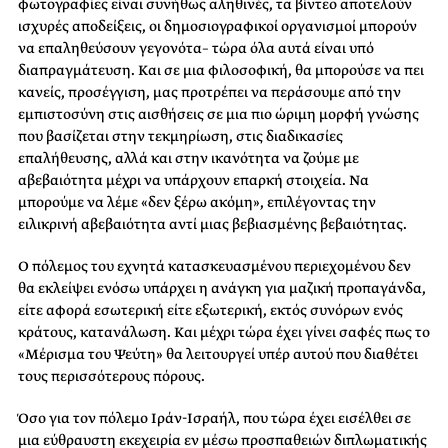
φωτογραφίες είναι συνήθως αληθινές, τα βίντεο αποτελούν
ισχυρές αποδείξεις, οι δημοσιογραφικοί οργανισμοί μπορούν
να επαληθεύσουν γεγονότα– τώρα όλα αυτά είναι υπό
διαπραγμάτευση. Και σε μια φιλοσοφική, θα μπορούσε να πει
κανείς, προσέγγιση, μας προτρέπει να περάσουμε από την
εμπιστοσύνη στις αισθήσεις σε μια πιο ώριμη μορφή γνώσης
που βασίζεται στην τεκμηρίωση, στις διαδικασίες
επαλήθευσης, αλλά και στην ικανότητα να ζούμε με
αβεβαιότητα μέχρι να υπάρχουν επαρκή στοιχεία. Να
μπορούμε να λέμε «δεν ξέρω ακόμη», επιλέγοντας την
ειλικρινή αβεβαιότητα αντί μιας βεβιασμένης βεβαιότητας.
Ο πόλεμος του εχνητά κατασκευασμένου περιεχομένου δεν
θα εκλείψει ενόσω υπάρχει η ανάγκη για μαζική προπαγάνδα,
είτε αφορά εσωτερική είτε εξωτερική, εκτός συνόρων ενός
κράτους, κατανάλωση. Και μέχρι τώρα έχει γίνει σαφές πως το
«Μέρισμα του Ψεύτη» θα λειτουργεί υπέρ αυτού που διαθέτει
τους περισσότερους πόρους.
Όσο για τον πόλεμο Ιράν-Ισραήλ, που τώρα έχει εισέλθει σε
μια εύθραυστη εκεχειρία εν μέσω προσπαθειών διπλωματικής