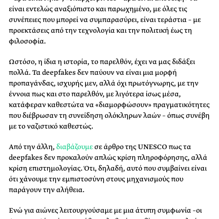
είναι εντελώς αναξιόπιστο και παρωχημένο, με όλες τις
συνέπειες που μπορεί να συμπαρασύρει, είναι τεράστια – με
προεκτάσεις από την τεχνολογία και την πολιτική έως τη
φιλοσοφία.
Ωστόσο, η ίδια η ιστορία, το παρελθόν, έχει να μας διδάξει
πολλά. Τα deepfakes δεν παύουν να είναι μια μορφή
προπαγάνδας, ισχυρής μεν, αλλά όχι πρωτόγνωρης, με την
έννοια πως και στο παρελθόν, με λιγότερα ίσως μέσα,
κατάφεραν καθεστώτα να «διαμορφώσουν» πραγματικότητες
που διέβρωσαν τη συνείδηση ολόκληρων λαών – όπως συνέβη
με το ναζιστικό καθεστώς.
Από την άλλη,
διαβάζουμε
σε άρθρο της UNESCO πως τα
deepfakes δεν προκαλούν απλώς κρίση πληροφόρησης, αλλά
κρίση επιστημολογίας. Ότι, δηλαδή, αυτό που συμβαίνει είναι
ότι χάνουμε την εμπιστοσύνη στους μηχανισμούς που
παράγουν την αλήθεια.
Ενώ για αιώνες λειτουργούσαμε με μια άτυπη συμφωνία –οι