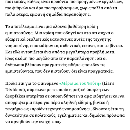
πιστευτών, καθώς είναι προϊόντα πιο προηγμένων εργαλείων,
πιο φθηνών και άρα πιο προσβάσιμων, χωρίς πολλά από τα
παλαιότερα, εμφανή σημάδια παραποίησης.
Το αποτέλεσμα είναι μια ολοένα βαθύτερη κρίση
εμπιστοσύνης. Μια κρίση που οδηγεί και στο ότι συχνά οι
εξαιρετικά ρεαλιστικές κατασκευές αυτές της τεχνητής
νοημοσύνης επισκιάζουν τις αυθεντικές εικόνες και τα βίντεο.
Και εδώ εντοπίζεται ένα από τα μεγαλύτερα προβλήματα,
ίσως ακόμη πιο μεγάλο από την παραπλάνηση: ότι οι
άνθρωποι βλέπουν πραγματικές ειδήσεις που δεν τις
εμπιστεύονται, που δεν πιστεύουν ότι είναι πραγματικές.
Πρόκειται για το φαινόμενο
«Μέρισμα του Ψεύτη»
(Liar’s
Dividend), σύμφωνα με το οποίο η μαζική ύπαρξη των
deepfakes επιτρέπει σε οποιονδήποτε να αμφισβητήσει και να
απορρίψει μια πέρα για πέρα αληθινή είδηση, βίντεο ή
τεκμήριο ως «προϊόν τεχνητής νοημοσύνης», δίνοντας έτσι τη
δυνατότητα σε πολιτικούς, εγκληματίες και δημόσια πρόσωπα
να αρνηθούν την ενοχή τους.