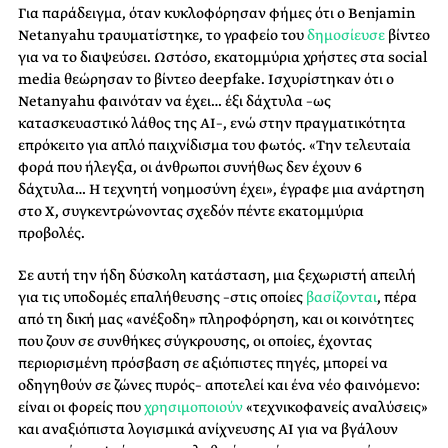
Για παράδειγμα, όταν κυκλοφόρησαν φήμες ότι ο Benjamin
Netanyahu τραυματίστηκε, το γραφείο του
δημοσίευσε
βίντεο
για να το διαψεύσει. Ωστόσο, εκατομμύρια χρήστες στα social
media θεώρησαν το βίντεο deepfake. Ισχυρίστηκαν ότι ο
Netanyahu φαινόταν να έχει… έξι δάχτυλα –ως
κατασκευαστικό λάθος της AI–, ενώ στην πραγματικότητα
επρόκειτο για απλό παιχνίδισμα του φωτός. «Την τελευταία
φορά που ήλεγξα, οι άνθρωποι συνήθως δεν έχουν 6
δάχτυλα… Η τεχνητή νοημοσύνη έχει», έγραφε μια ανάρτηση
στο X, συγκεντρώνοντας σχεδόν πέντε εκατομμύρια
προβολές.
Σε αυτή την ήδη δύσκολη κατάσταση, μια ξεχωριστή απειλή
για τις υποδομές επαλήθευσης –στις οποίες
βασίζονται
, πέρα
από τη δική μας «ανέξοδη» πληροφόρηση, και οι κοινότητες
που ζουν σε συνθήκες σύγκρουσης, οι οποίες, έχοντας
περιορισμένη πρόσβαση σε αξιόπιστες πηγές, μπορεί να
οδηγηθούν σε ζώνες πυρός– αποτελεί και ένα νέο φαινόμενο:
είναι οι φορείς που
χρησιμοποιούν
«τεχνικοφανείς αναλύσεις»
και αναξιόπιστα λογισμικά ανίχνευσης AI για να βγάλουν