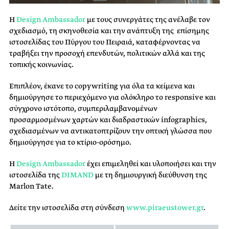
Η
Design Ambassador
με τους συνεργάτες της ανέλαβε τον
σχεδιασμό, τη σκηνοθεσία και την ανάπτυξη της επίσημης
ιστοσελίδας του Πύργου του Πειραιά, καταφέρνοντας να
τραβήξει την προσοχή επενδυτών, πολιτικών αλλά και της
τοπικής κοινωνίας.
Επιπλέον, έκανε το copywriting για όλα τα κείμενα και
δημιούργησε το περιεχόμενο για ολόκληρο το responsive και
σύγχρονο ιστότοπο, συμπεριλαμβανομένων
προσαρμοσμένων χαρτών και διαδραστικών infographics,
σχεδιασμένων να αντικατοπτρίζουν την οπτική γλώσσα που
δημιούργησε για το κτίριο-ορόσημο.
Η
Design Ambassador
έχει επιμεληθεί και υλοποιήσει και την
ιστοσελίδα της
DIMAND
με τη δημιουργική διεύθυνση της
Marlon Tate.
Δείτε την ιστοσελίδα στη σύνδεση
www.piraeustower.gr
.