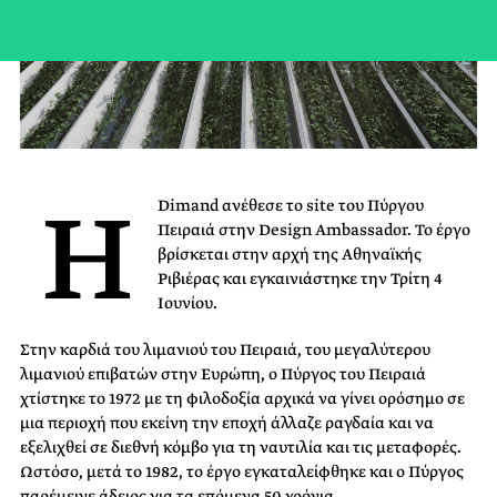
Η
Dimand ανέθεσε το site του Πύργου
Πειραιά στην Design Ambassador. Το έργο
βρίσκεται στην αρχή της Αθηναϊκής
Ριβιέρας και εγκαινιάστηκε την Τρίτη 4
Ιουνίου.
Στην καρδιά του λιμανιού του Πειραιά, του μεγαλύτερου
λιμανιού επιβατών στην Ευρώπη, ο Πύργος του Πειραιά
χτίστηκε το 1972 με τη φιλοδοξία αρχικά να γίνει ορόσημο σε
μια περιοχή που εκείνη την εποχή άλλαζε ραγδαία και να
εξελιχθεί σε διεθνή κόμβο για τη ναυτιλία και τις μεταφορές.
Ωστόσο, μετά το 1982, το έργο εγκαταλείφθηκε και ο Πύργος
παρέμεινε άδειος για τα επόμενα 50 χρόνια.