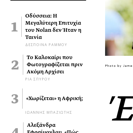
Οδύσσεια: Η
Μεγαλύτερη Επιτυχία
του Nolan δεν Ήταν η
Ταινία
ΔΕΣΠΟΙΝΑ ΡΑΜΜΟΥ
Το Καλοκαίρι που
Φωτογραφίζεται πριν
Photo by Jame
Ακόμη Αρχίσει
ΡΙΑ ΣΠΥΡΟΥ
Έ
«Χωρίζεται» η Αφρική;
ΙΩΑΝΝΗΣ ΜΠΑΖΙΩΤΗΣ
Αλεξάνδρα
Εφραίμογλου, «Πώς