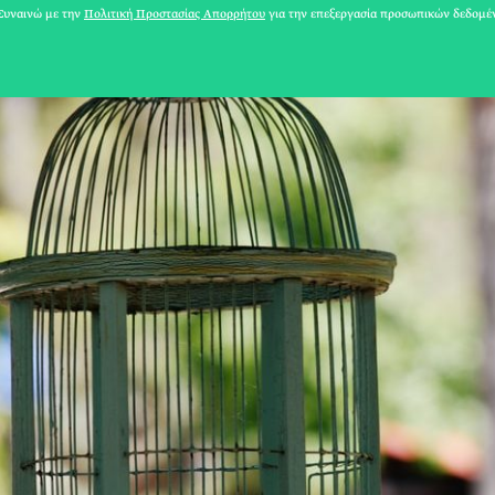
υναινώ με την
Πολιτική Προστασίας Απορρήτου
για την επεξεργασία προσωπικών δεδομέ
31 ΙΟΥΛΙΟΥ 2026
Το Καλοκαίρι πο