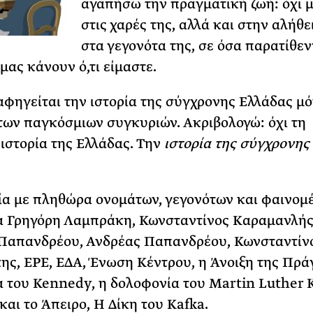
αγαπήσω την πραγματική ζωή: όχι 
στις χαρές της, αλλά και στην αλήθε
στα γεγονότα της, σε όσα παρατίθεν
μας κάνουν ό,τι είμαστε.
 αφηγείται την ιστορία της σύγχρονης Ελλάδας μό
των παγκόσμιων συγκυριών. Ακριβολογώ: όχι τη
ιστορία της Ελλάδας. Την
ιστορία της σύγχρονης
ία με πληθώρα ονομάτων, γεγονότων και φαινομ
α Γρηγόρη Λαμπράκη, Κωνσταντίνος Καραμανλής
 Παπανδρέου, Ανδρέας Παπανδρέου, Κωνσταντίν
ς, ΕΡΕ, ΕΔΑ, Ένωση Κέντρου, η Άνοιξη της Πράγ
 του Kennedy, η δολοφονία του Martin Luther Ki
και το Άπειρο, Η Δίκη του Kafka.