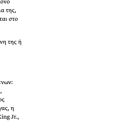
μόνο
ια της,
ται στο
νη της ή
ένων:
,
ος
ας, η
ng Jr.,