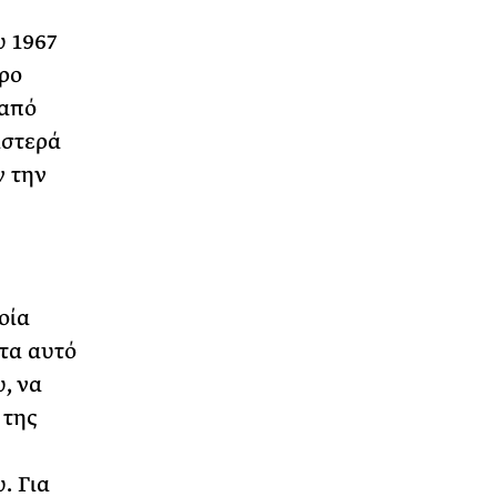
υ 1967
ερο
 από
ιστερά
ν την
οία
τα αυτό
υ, να
 της
. Για