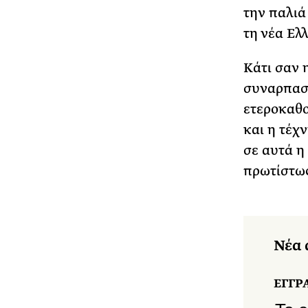
την παλιά
τη νέα Ελ
Κάτι σαν η
συναρπαστ
ετεροκαθο
και η τέχν
σε αυτά η 
πρωτίστως
Νέα 
ΕΓΓΡ