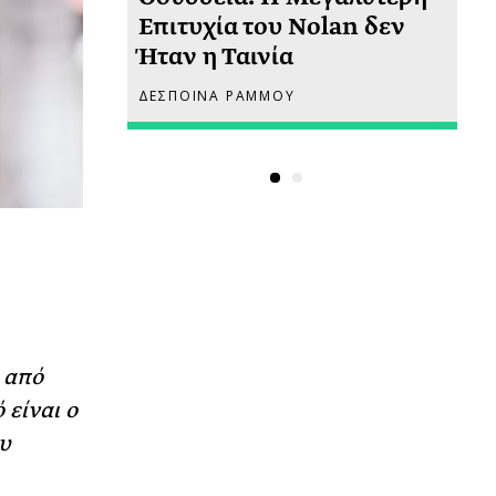
 πριν
Επιτυχία του Nolan δεν
Φω
Ήταν η Ταινία
Ακ
ΔΕΣΠΟΙΝΑ ΡΑΜΜΟΥ
ΡΙ
 από
 είναι ο
υ