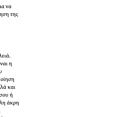
μα να
ηση της
λειά.
ναι η
υ
ποίηση
λλά και
 σου ή
λλη άκρη
α