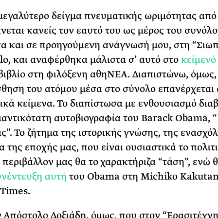
μεγαλύτερο δείγμα πνευματικής ωριμότητας από 
νεται κανείς τον εαυτό του ως μέρος του συνόλο
α και σε προηγούμενη ανάγνωσή μου, στη “Σιωπ
lo, και αναφέρθηκα μάλιστα σ’ αυτό στο
κείμενό
 βιβλίο στη φιλόξενη αθηΝΕΑ. Διαπιστώνω, όμως, 
σθηση του ατόμου μέσα στο σύνολο επανέρχεται 
ικά κείμενα. Το διαπίστωσα με ενθουσιασμό δια
μαντικότατη αυτοβιογραφία του Barack Obama, “
ς”. Το ζήτημα της ιστορικής γνώσης, της ενασχό
α της εποχής μας, που είναι ουσιαστικά το πολιτ
 περιβάλλον μας θα το χαρακτήριζα “τάση”, ενώ θ
νέντευξη αυτή
του Obama στη Michiko Kakutan
Times.
 Απόστολο Δοξιάδη, όμως, που στον “Ερασιτέχν