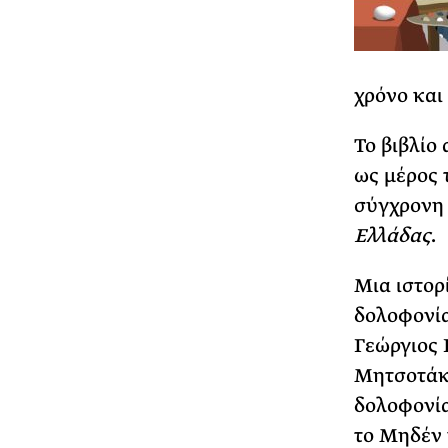
χρόνο και 
Το βιβλίο
ως μέρος 
σύγχρονη 
Ελλάδας
.
Μια ιστορ
δολοφονί
Γεώργιος
Μητσοτάκη
δολοφονία
το Μηδέν 