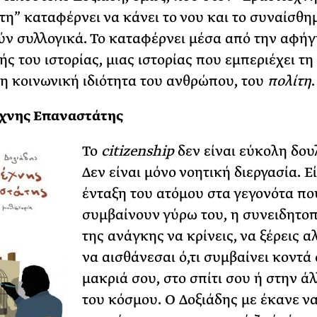
η” καταφέρνει να κάνει το νου και το συναίσθη
ύν συλλογικά. Το καταφέρνει μέσα από την αφήγ
ς του ιστορίας, μιας ιστορίας που εμπεριέχει τη
η κοινωνική ιδιότητα του ανθρώπου, του
πολίτη
.
έχνης Επαναστάτης
Το
citizenship
δεν είναι εύκολη δου
Δεν είναι μόνο νοητική διεργασία. Εί
ένταξη του ατόμου στα γεγονότα πο
συμβαίνουν γύρω του, η συνειδητο
της ανάγκης να κρίνεις, να ξέρεις α
να αισθάνεσαι ό,τι συμβαίνει κοντά
μακριά σου, στο σπίτι σου ή στην ά
του κόσμου. Ο Δοξιάδης με έκανε ν