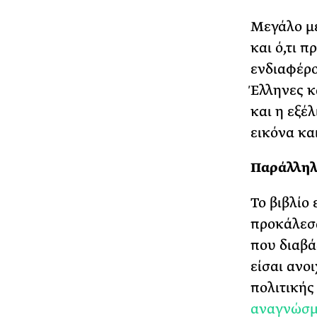
Μεγάλο μέ
και ό,τι π
ενδιαφέρο
Έλληνες κ
και η εξέ
εικόνα κα
Παράλληλ
Το βιβλίο
προκάλεσα
που διαβάζ
είσαι ανοι
πολιτικής
αναγνώσμ