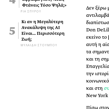
Φτάνεις Τόσο Ψηλά;»
Δεν ξέρω 
ΡΙΑ ΣΠΥΡΟΥ
αντιλαμβά
Κι αν η Μεγαλύτερη
διαπίστωσ
Ανακάλυψη της AI
Don DeLil
Είναι… Περισσότερη
εκείνο το
Ζωή;
αυτή η αί
ΜΥΛΑΙΔΗ ΣΤΟΥΜΠΟΥ
τα σημαντ
και τη ση
Επαγγελία
την ιστορί
κοινωνικό
και στη
συ
New York 
Πίσω στον