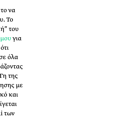
το να
υ. Το
ή” του
 μου
για
ότι
σε όλα
βάζοντας
Γη της
λησης με
ικό και
ίγεται
i των
η