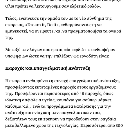
Όλοι πρέπει να λειτουργούμε
σαν ελβετικό ρολόι
».
Τέλος, ενέπνευσε την ομάδα του με το νέο σύνθημα της
εταιρείας, «Dream it, Do it», ενθαρρύνοντάς τη να
εμπνευστεί
, να ονειρευτεί
και να πραγματοποιήσει τα όνειρά
της.
Μεταξύ των λόγων που η εταιρεία κερδίζει το ενδιαφέρον
υποψηφίων ώστε να την επιλέξουν ως εργοδότη είναι:
Παροχές και
Επαγγελματική
Ανάπτυξη
Η εταιρεία ενθαρρύνει τη συνεχή επαγγελματική ανάπτυξη,
προσφέροντας
εκτεταμένες παροχές στους εργαζομένους
της
.
Προσφέρονται περισσότερες από 48 παροχές, όπως
ιδιωτική ασφάλεια υγείας, κουπόνια για σούπερ μάρκετ,
καύσιμα κ.ά., ενώ τα προγράμματα
κατάρτισης
για την
ανάπτυξη και ενίσχυση των επαγγελματικών τους
δεξιοτήτων
τους επιτρέπουν
να προοδεύουν στον ραγδαία
μεταβαλλόμενο χώρο της τεχνολογίας
. Περισσότεροι από
300