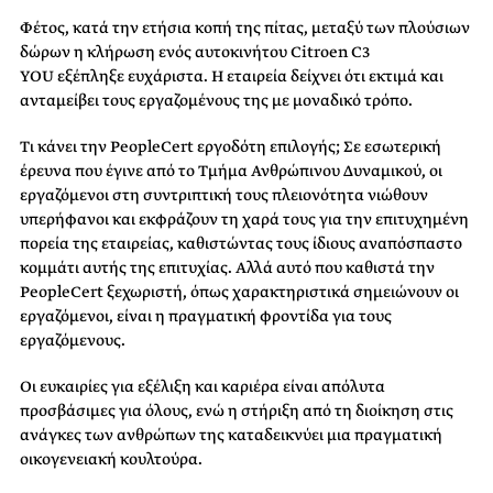
Φέτος, κατά την
ετήσια κοπή της πίτας,
μ
εταξύ των πλούσιων
δώρων η κλήρωση ενός αυτοκινήτου
Citroen
C3
YOU
εξέπληξε
ευχάριστα. Η εταιρεία δείχνει ότι εκτιμά και
ανταμείβει τους εργαζομένους της με μοναδικό τρόπο.
Τι κάνει την
PeopleCert
εργοδότη επιλογής; Σε
εσωτερική
έρευνα
που έγινε από το Τμήμα Ανθρώπινου Δυναμικού
, οι
εργαζόμενοι
στη συντριπτική τους πλειονότητα νιώθουν
υπερήφανοι και
εκφράζουν τη χαρά τους για την επιτυχημένη
πορεία της εταιρείας, καθιστώντας τους ίδιους αναπόσπαστο
κομμάτι
αυτής
της επιτυχίας
.
Αλλά αυτό που καθιστά την
PeopleCert ξεχωριστή
, όπως χαρακτηριστικά σημειώνουν οι
εργαζόμενοι,
είναι η πραγματική φροντίδα για τους
εργαζ
όμε
νους.
Οι ευκαιρίες για εξέλιξη και καριέρα είναι απόλυτα
προσβάσιμες για όλους, ενώ η στήριξη από τη διοίκηση
στις
ανάγκες των ανθρώπων της
καταδεικνύει μια πραγματική
οικογενειακή κουλτούρα.