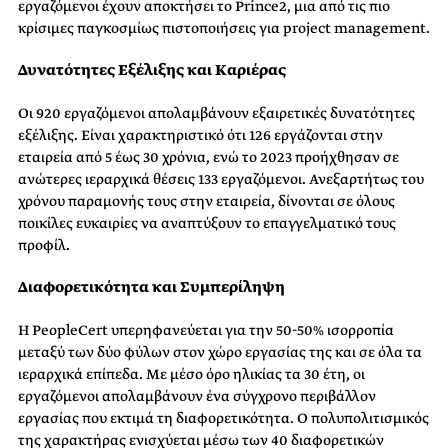
εργαζ
όμενοι
έχουν αποκτήσει το Prince2
, μια από τις πιο
κρίσιμες παγκοσμίως πιστοποιήσεις για
project
management.
Δυνατότητες Εξέλιξης και Καριέρας
Οι 920 εργαζόμενοι απολαμβάνουν εξαιρετικές δυνατότητες
εξέλιξης
. Είναι χαρακτηριστικό ότι
1
26
εργάζονται στην
εταιρεία από
5
έως 30
χρόνια,
ενώ το 2023 προήχθησαν σε
ανώτερες ιεραρχικά θέσεις 133 εργαζόμενοι. Ανεξαρτήτως του
χρόνου παραμονής τους στην εταιρεία, δίνονται σε όλους
ποικίλες
ευκαιρί
ες
να αναπτύξ
ουν
το επαγγελματικό του
ς
προφίλ.
Διαφορετικότητα και Συμπερίληψη
Η PeopleCert υπερηφανεύεται για την 50-50% ισορροπία
μεταξύ των
δύο
φύλων στον χώρο εργασίας της
και σε όλα τα
ιεραρχικά επίπεδα
. Με μέσο όρο ηλικίας
τα
30
έτη
,
οι
εργαζόμενοι απολαμβάνουν
ένα
σύγχρονο
περιβάλλον
εργασίας που εκτιμά τη διαφορετικότητα
. Ο πολυπολιτισμικός
της χαρακτήρας ενισχύεται
μέσω των 40 διαφορετικών