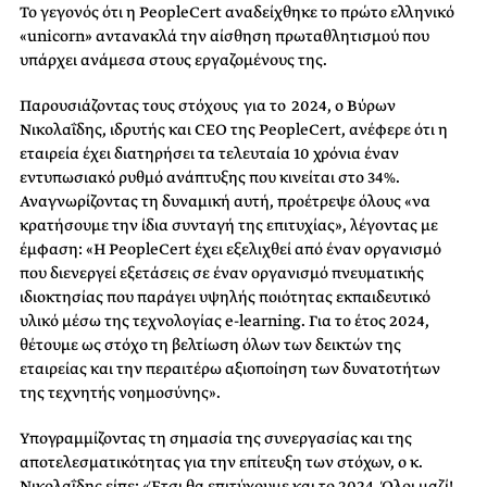
Το γεγονός ότι η PeopleCert αναδείχθηκε το πρώτο ελληνικό
«unicorn»
αντανακλά την αίσθηση πρωταθλητισμού που
υπάρχει ανάμεσα στους εργαζομένους της.
Παρουσιάζοντας
τους στόχους για το 2024, ο Βύρων
Νικολαΐδης, ιδρυτής και CEO της PeopleCert, ανέφερε ότι η
εταιρεία έχει διατηρήσει
τα τελευταία 10 χρόνια
έναν
εντυπωσιακό ρυθμό ανάπτυξης που κινείται στο 34%.
Αναγνωρίζοντας τη δυναμική
αυτή, προέτρεψε όλους «
να
κρατήσουμε την ίδια
συνταγή της επιτυχίας
», λέγοντας με
έμφαση:
«Η
PeopleCert έχει εξελιχθεί
από έναν οργανισμό
που διενεργεί εξετάσεις
σε έναν οργανισμό πνευματικής
ιδιοκτησίας που παράγει υψηλής ποιότητας εκπαιδευτικό
υλικό μέσω της τεχνολογίας e-learning. Για το έτος 2024,
θέτ
ουμε ως
στόχο τη βελτίωση
όλων
των δεικτών της
εταιρείας
και την περαιτέρω αξιοποίηση των δυνατοτήτων
της τεχνητής νοημοσύνης».
Υπογραμμίζοντας τη σημασία της συνεργασίας και της
αποτελεσματικότητας για την επίτευξη των στόχων,
ο κ.
Νικολαΐδης
είπε: «Έτσι θα επιτύχουμε και το 2024. Όλοι μαζί!