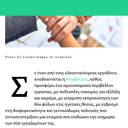
Photo by krakenimages on Unsplash
Σ
ε έναν από τους ελκυστικότερους εργοδότες
αναδεικνύεται η
PeopleCert
, καθώς
προσφέρει
ένα πρωτοποριακό περιβάλλον
εργασίας
, με πολλαπλές ευκαιρίες για εξέλιξη
και καριέρα, με ισόρροπη εκπροσώπηση των
δύο φύλων στις ηγετικές θέσεις, με σεβασμό
στη διαφορετικότητα
και
γενναιόδωρες πολιτικές που
αντικατοπτρίζουν μια εταιρεία που επιδιώκει την ευημερία
των
920
εργαζομένων της.