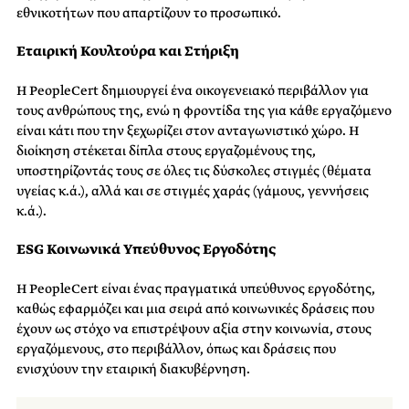
εθνικοτήτων που απαρτίζουν το προσωπικό.
Εταιρική Κουλτούρα και Στήριξη
Η
PeopleCert δημιουργεί
ένα
οικογενειακ
ό
περιβάλλον
για
τους ανθρώπους της, ενώ η
φροντίδα της για κάθε εργαζόμενο
είναι κάτι που
την
ξεχωρίζει στον ανταγωνιστικό χώρο.
Η
διοίκηση στέκεται δίπλα στους εργαζομένους της,
υποστηρίζοντάς τους σε
όλες τις
δύσκολες στιγμές
(
θ
έματα
υγείας
κ.ά
.),
αλλά και σε στιγμές χαράς (γάμους, γεννήσεις
κ.ά.).
ESG
Κοινωνικά Υπεύθυνος Εργοδότης
Η
PeopleCert
είναι ένας πραγματικά υπεύθυνος εργοδότης,
καθώς εφαρμόζει και μια σειρά από κοινωνικές δράσεις που
έχουν ως στόχο να επιστρέψουν αξία στην κοινωνία, στους
εργαζόμενους, στο περιβάλλον, όπως και δράσεις που
ενισχύουν την εταιρική διακυβέρνηση.