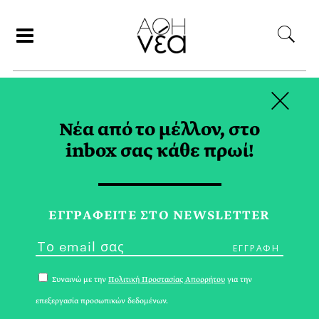
×
ΑΝΑΖΗΤΗΣΗ
Νέα από το μέλλον, στο
inbox σας κάθε πρωί!
ΜΕΝΤΟΡΕΣ TAG
ΕΓΓPΑΦΕΙΤΕ ΣΤΟ NEWSLETTER
Συναινώ με την
Πολιτική Προστασίας Απορρήτου
για την
επεξεργασία προσωπικών δεδομένων.