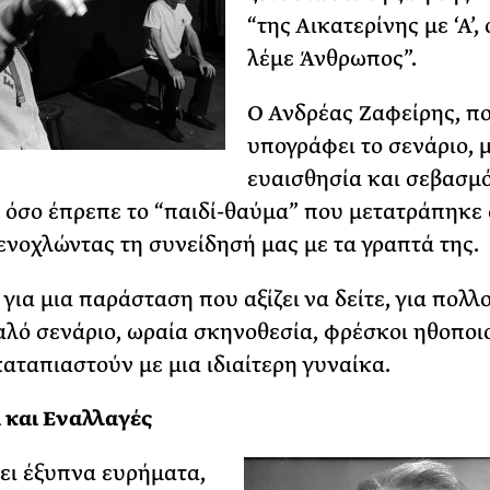
“της Αικατερίνης με ‘Α’,
λέμε Άνθρωπος”.
Ο Ανδρέας Ζαφείρης, π
υπογράφει το σενάριο, 
ευαισθησία και σεβασμό
 όσο έπρεπε το “παιδί-θαύμα” που μετατράπηκε 
 ενοχλώντας τη συνείδησή μας με τα γραπτά της.
για μια παράσταση που αξίζει να δείτε, για πολλ
αλό σενάριο, ωραία σκηνοθεσία, φρέσκοι ηθοποιο
καταπιαστούν με μια ιδιαίτερη γυναίκα.
 και Εναλλαγές
χει έξυπνα ευρήματα,