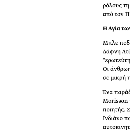
ρόλους τη
από τον Π
Η Αγία τω
Μπλε ποδι
Δάφνη Ατί
“ερωτεύτη
Οι άνθρωπ
σε μικρή 
Ένα παράδ
Morisson 
ποιητής. 
Ινδιάνο π
αυτοκινητ