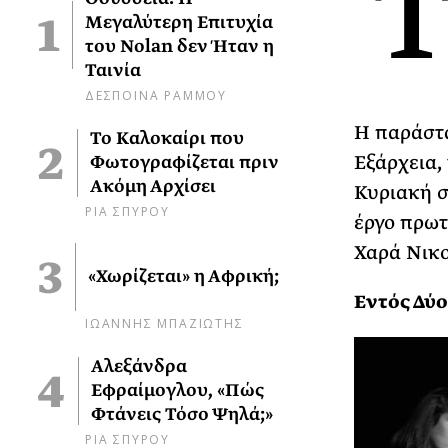
Μεγαλύτερη Επιτυχία
του Nolan δεν Ήταν η
Ταινία
ΔΕΣΠΟΙΝΑ ΡΑΜΜΟΥ
Η παράστα
Το Καλοκαίρι που
Εξάρχεια,
Φωτογραφίζεται πριν
Ακόμη Αρχίσει
Κυριακή σ
ΡΙΑ ΣΠΥΡΟΥ
έργο πρωτ
Χαρά Νικο
«Χωρίζεται» η Αφρική;
Εντός Δύ
ΙΩΑΝΝΗΣ ΜΠΑΖΙΩΤΗΣ
Αλεξάνδρα
Εφραίμογλου, «Πώς
Φτάνεις Τόσο Ψηλά;»
ΡΙΑ ΣΠΥΡΟΥ