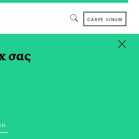
CARPE VINUM
×
ΘΕΑΤΡΟ
x σας