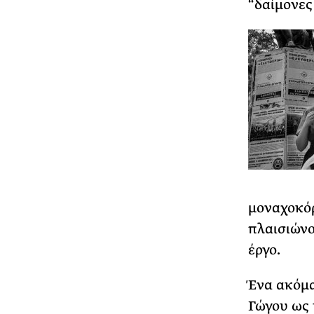
“δαίμονες
μοναχοκόρ
πλαισιώνο
έργο.
Ένα ακόμα
Γώγου ως 