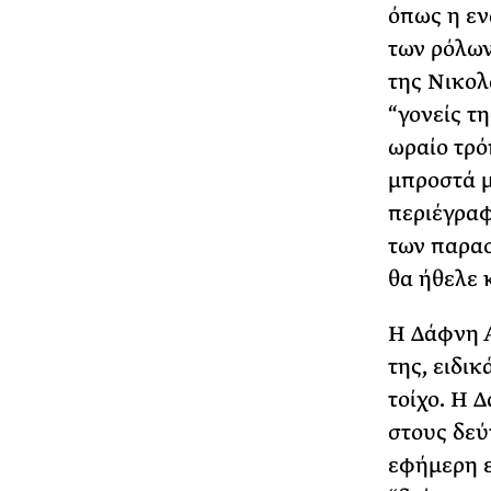
όπως η εν
των ρόλων
της Νικολ
“γονείς τη
ωραίο τρό
μπροστά μ
περιέγρα
των παρασ
θα ήθελε 
Η Δάφνη Α
της, ειδι
τοίχο. Η 
στους δεύ
εφήμερη ε