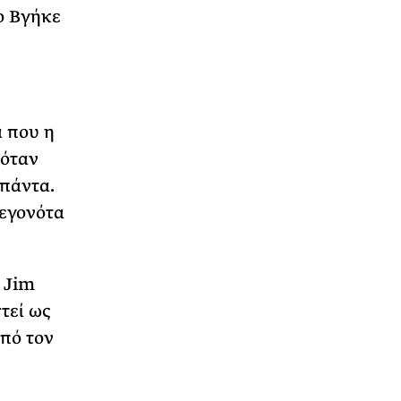
ο Βγήκε
.
 που η
 όταν
 πάντα.
γεγονότα
 Jim
τεί ως
από τον