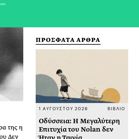
νων.
ΠΡΟΣΦΑΤΑ ΑΡΘΡΑ
ΚΟΙΝΩΝΙΑ
1 ΑΥΓΟΥΣΤΟΥ 2026
ΒΙΒΛΙΟ
31
υ
Οδύσσεια: Η Μεγαλύτερη
Το
ρα της η
 πριν
Επιτυχία του Nolan δεν
Φω
ου Δεν
Ήταν η Ταινία
Ακ