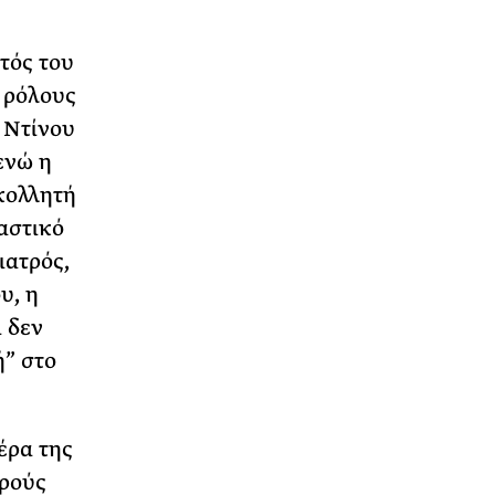
τός του
ς ρόλους
 Ντίνου
ενώ η
κολλητή
αστικό
γιατρός,
υ, η
ι δεν
ή” στο
έρα της
κρούς