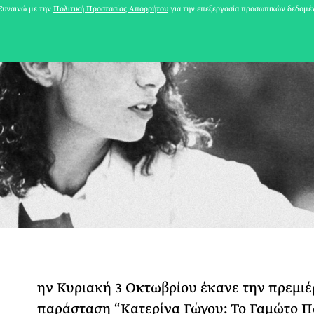
υναινώ με την
Πολιτική Προστασίας Απορρήτου
για την επεξεργασία προσωπικών δεδομέ
31 ΙΟΥΛΙΟΥ 2026
Το Καλοκαίρι πο
ην Κυριακή 3 Οκτωβρίου έκανε την πρεμιέ
Φωτογραφίζεται
παράσταση “Κατερίνα Γώγου: Το Γαμώτο Π
Ακόμη Αρχίσει