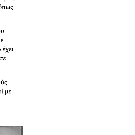
 όπως
ου
με
 έχει
σε
ούς
ί με