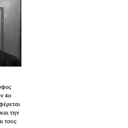
 ύφος
ον 4ο
αφέρεται
και την
ι τους