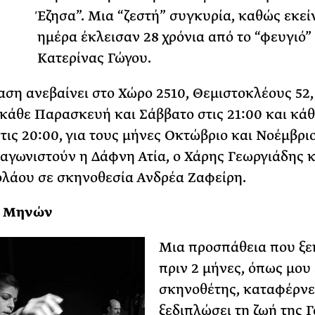
Τ
Έζησα”. Μια “ζεστή” συγκυρία, καθώς εκεί
ΡΙΑ ΣΠΥΡΟΥ
ημέρα έκλεισαν 28 χρόνια από το “φευγιό”
Κατερίνας Γώγου.
ση ανεβαίνει στο Χώρο 2510, Θεμιστοκλέους 52,
 κάθε Παρασκευή και Σάββατο στις 21:00 και κάθ
τις 20:00, για τους μήνες Οκτώβριο και Νοέμβριο
αγωνιστούν η Δάφνη Ατία, ο Χάρης Γεωργιάδης κ
λάου σε σκηνοθεσία Ανδρέα Ζαφείρη.
ο Μηνών
Μια προσπάθεια που ξε
πριν 2 μήνες, όπως μου 
σκηνοθέτης, καταφέρνε
ξεδιπλώσει τη ζωή της 