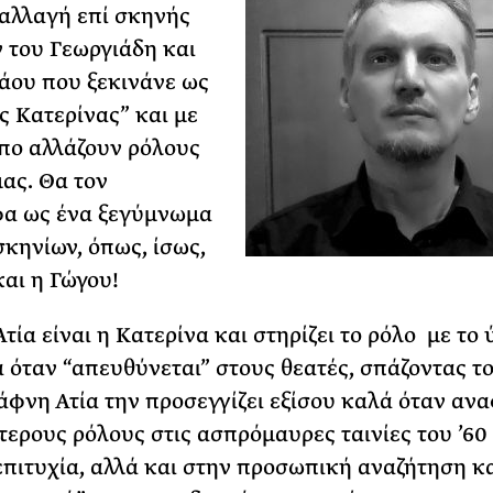
αλλαγή επί σκηνής
 του Γεωργιάδη και
άου που ξεκινάνε ως
ς Κατερίνας” και με
πο αλλάζουν ρόλους
ας. Θα τον
φα ως ένα ξεγύμνωμα
κηνίων, όπως, ίσως,
και η Γώγου!
τία είναι η Κατερίνα και στηρίζει το ρόλο με το
κά όταν “απευθύνεται” στους θεατές, σπάζοντας τ
Δάφνη Ατία την προσεγγίζει εξίσου καλά όταν αν
τερους ρόλους στις ασπρόμαυρες ταινίες του ’60 
πιτυχία, αλλά και στην προσωπική αναζήτηση κα