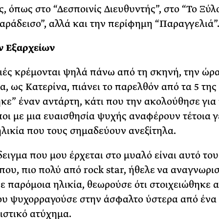
ς, όπως στο “Δεσποινίς Διευθυντής”, στο “Το Ξύλ
αράδεισο”, αλλά και την περίφημη “Παραγγελιά”
ν Εξαρχείων
ές κρέμονται ψηλά πάνω από τη σκηνή, την ώρα
α, ως Κατερίνα, πιάνει το παρελθόν από τα 5 της
κε” έναν αντάρτη, κάτι που την ακολούθησε για
οι με μια ευαισθησία ψυχής αναφέρουν τέτοια 
ηλικία που τους σημαδεύουν ανεξίτηλα.
ειγμα που μου έρχεται στο μυαλό είναι αυτό του
που, πιο πολύ από rock star, ήθελε να αναγνωρισ
Σε παρόμοια ηλικία, θεωρούσε ότι στοιχειώθηκε 
ου ψυχορραγούσε στην άσφαλτο ύστερα από ένα
ιστικό ατύχημα.