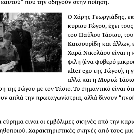
 εαυτού” που την οδηγούν στην ποίηση.
Ο Χάρης Γεωργιάδης, εκ
κυρίου Γώγου, έχει του
του Παύλου Τάσιου, του
Κατσουρίδη και άλλων, 
Χαρά Νικολάου είναι η 
φίλη (ένα φοβερό μικρο
alter ego της Γώγου), η 
αλλά και η Μυρτώ Τάσιο
η της Γώγου με τον Τάσιο. Το σημαντικό είναι ότ
υν απλά την πρωταγωνίστρια, αλλά δίνουν “πνο
 εύρημα είναι οι εμβόλιμες σκηνές από την καρι
ηθοποιού. Χαρακτηριστικές σκηνές από τους μι