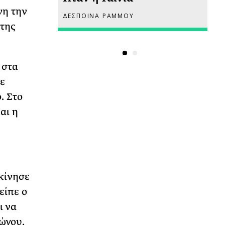
νη την
ΔΕΣΠΟΙΝΑ ΡΑΜΜΟΥ
ΡΙ
 της
 στα
ε
. Στο
αι η
κίνησε
είπε ο
ι να
Γώγου,